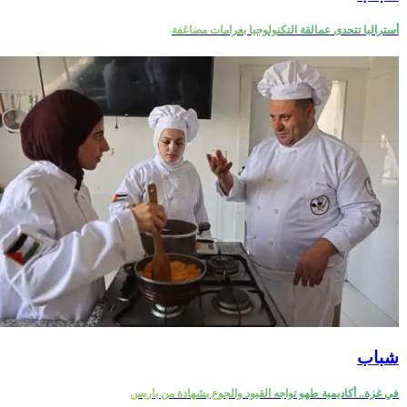
أستراليا تتحدى عمالقة التكنولوجيا بغرامات مضاعَفة
شباب
في غزة.. أكاديمية طهو تواجه القيود والجوع بشهادة من باريس