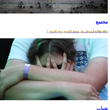
مجتمع
وفاة طالبة أسيوط.. هل ضغط الثانوية يدفع للانتحار؟
شباب