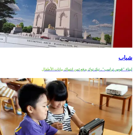
شباب
لبناء "قوس ترامب".. تيك توك يدفع ثمن انتهاك بيانات الأطفال