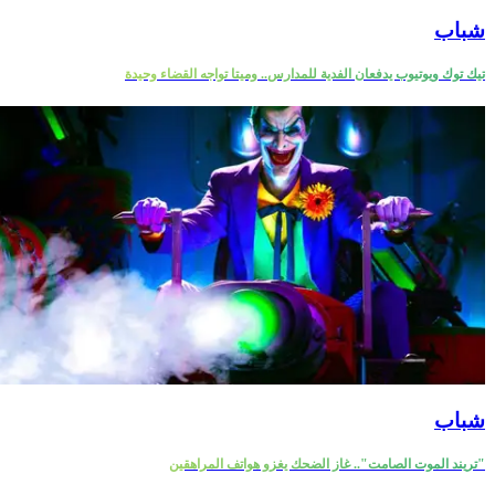
شباب
تيك توك ويوتيوب يدفعان الفدية للمدارس.. وميتا تواجه القضاء وحيدة
شباب
"تريند الموت الصامت".. غاز الضحك يغزو هواتف المراهقين