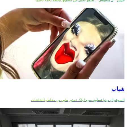
جيش "آل ساليفان".. تجمع عائلي غير مسبوق يحطم رقما عالميا
شباب
السوشيال ميديا تساوي سيجارة؟.. تحذير طبي من مخاطر الشاشات