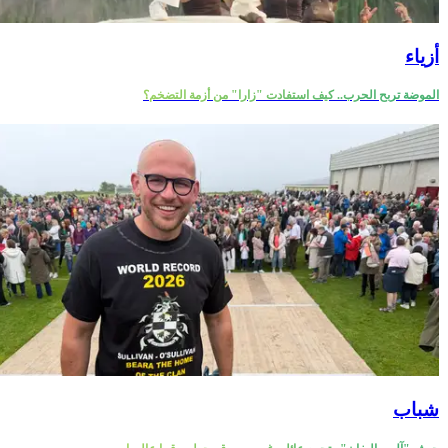
أزياء
الموضة تربح الحرب.. كيف استفادت "زارا" من أزمة التضخم؟
شباب