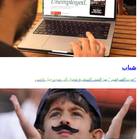
شباب
"حزب الصراصير" يهز الهند.. السخرية تتحول إلى صوت جيل غاضب