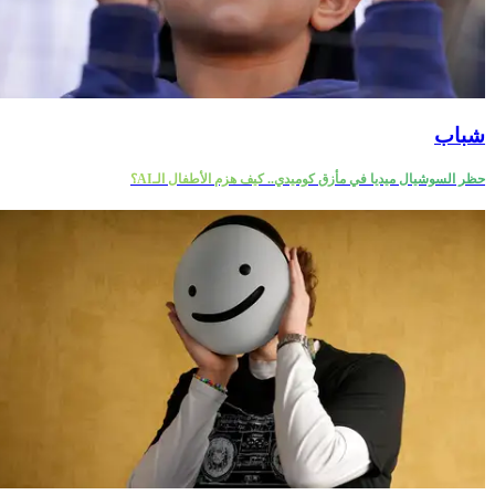
شباب
حظر السوشيال ميديا في مأزق كوميدي.. كيف هزم الأطفال الـAI؟