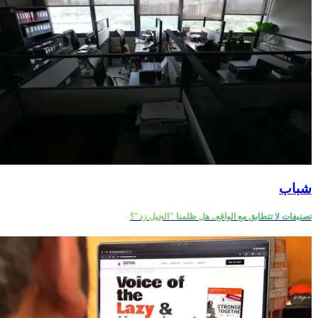
شباب
تصنيفات لا تتطابق مع الواقع.. هل ظلمنا "الجيل زد"؟