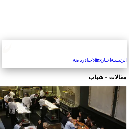
لرئيسية
أخبار
blinx
حياة
رياضة
قالات
-
شباب