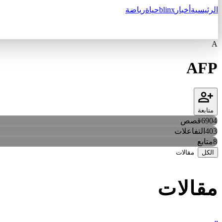
الرئيسية
أخبار
blinx
حياة
رياضة
A
AFP
متابعة
6904
قصص
403
التفاعلات
8
متابع
الكل
مقالات
مقالات