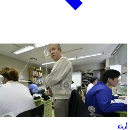
أزياء