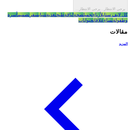
يرجى الانتظار...
يرجى الانتظار...
ل لايف ستايل
أزياء
تجميل
صحة
لياقة
طبخ
تغذية
شباب
سفر
تصميم
أسرة
طفولة
نساء
علاقات
حيوانات
قالات
لمزيد