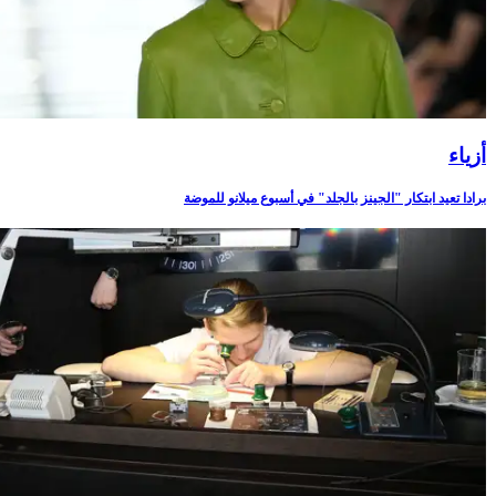
أزياء
برادا تعيد ابتكار "الجينز بالجلد" في أسبوع ميلانو للموضة