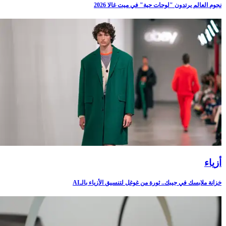
نجوم العالم يرتدون "لوحات حية" في ميت غالا 2026
أزياء
خزانة ملابسك في جيبك.. ثورة من غوغل لتنسيق الأزياء بالـAI