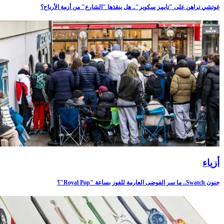
غوتشي تراهن على "تايمز سكوير".. هل ينقذها "الشارع" من أزمة الأرباح؟
أزياء
جنون Swatch.. ما سر الفوضى العارمة للفوز بساعة "Royal Pop"؟