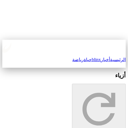
لرئيسية
أخبار
blinx
حياة
رياضة
زياء