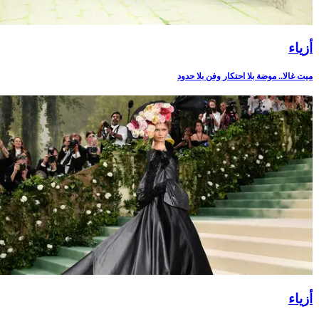
أزياء
ميت غالا.. موضة بلا احتكار وفن بلا حدود
أزياء