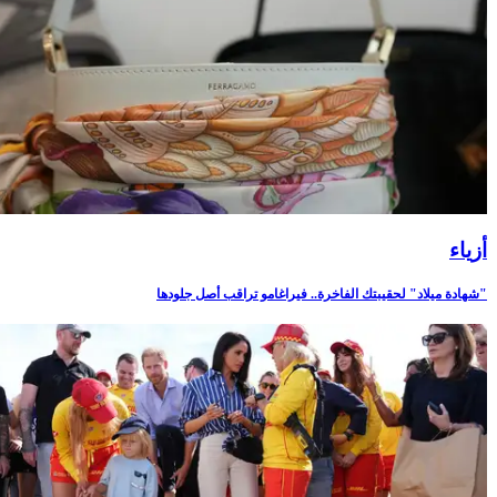
أزياء
"شهادة ميلاد" لحقيبتك الفاخرة.. فيراغامو تراقب أصل جلودها