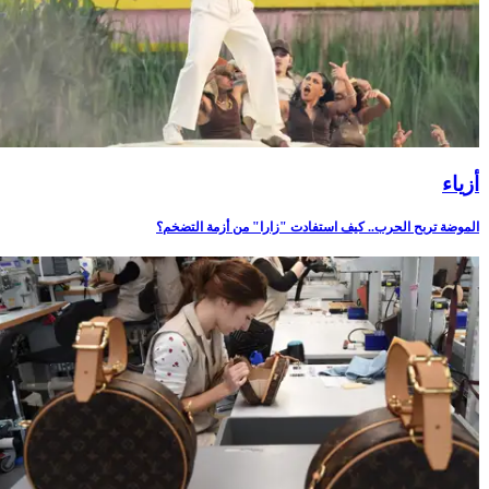
أزياء
الموضة تربح الحرب.. كيف استفادت "زارا" من أزمة التضخم؟