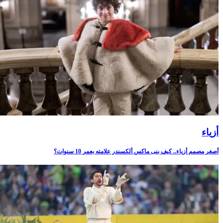
أزياء
أصغر مصمم أزياء.. كيف بنى ماكس ألكسندر علامته بعمر 10 سنوات؟