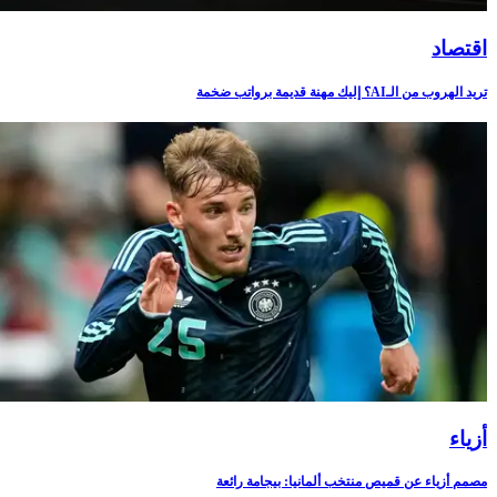
اقتصاد
تريد الهروب من الـAI؟ إليك مهنة قديمة برواتب ضخمة
أزياء
مصمم أزياء عن قميص منتخب ألمانيا: بيجامة رائعة