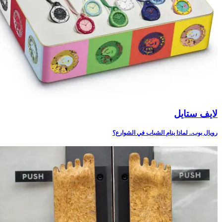
لايف ستايل
رويال بوب.. لماذا ينام الشباب في الشوارع؟