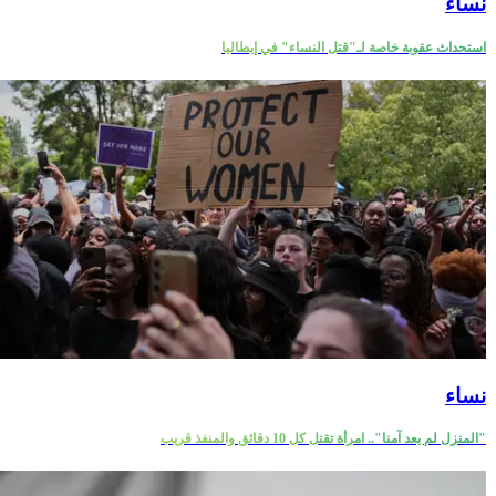
نساء
استحداث عقوبة خاصة لـ"قتل النساء" في إيطاليا
نساء
"المنزل لم يعد آمنا".. امرأة تقتل كل 10 دقائق والمنفذ قريب