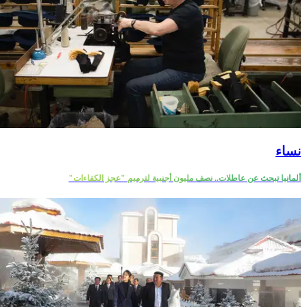
نساء
ألمانيا تبحث عن عاطلات.. نصف مليون أجنبية لترميم "عجز الكفاءات"