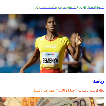
"المباراة تحتاج إلى رجل".. تعليق فاييخو يكلّفه 76 ألف دولار
رياضة
بطلة أولمبية غاضبة من "اختبارات الأنوثة": نقص احترام للنساء