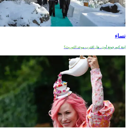
نساء
ابنة كيم جونغ أون.. هل اقترب موعد التوريث؟