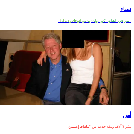
نساء
السر في الشاي.. كوب واحد يحمي أنوثتك وعظامك
أمن‎
نشر 8 آلاف وثيقة جديدة من "ملفات إبستين"