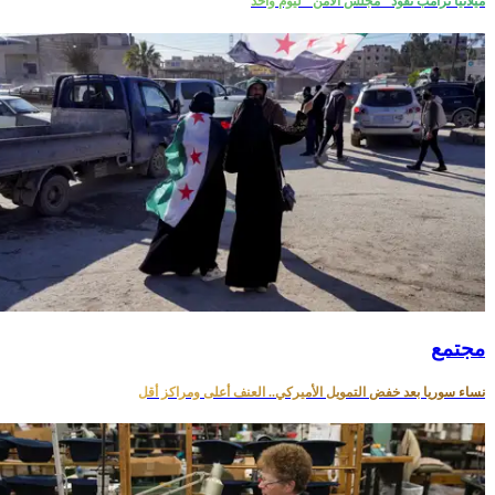
ميلانيا ترامب تقود "مجلس الأمن" ليوم واحد
مجتمع
نساء سوريا بعد خفض التمويل الأميركي.. العنف أعلى ومراكز أقل