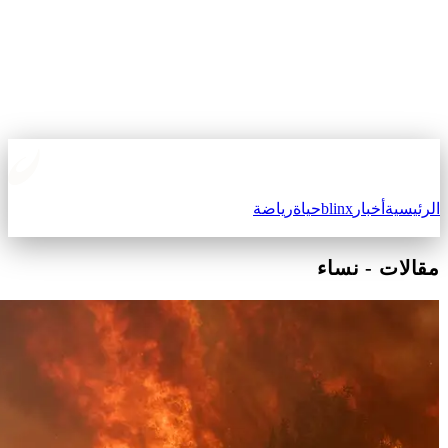
لرئيسية
أخبار
blinx
حياة
رياضة
قالات
-
نساء