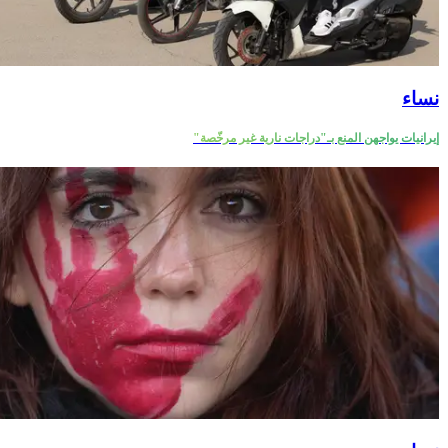
نساء
إيرانيات يواجهن المنع بـ"دراجات نارية غير مرخّصة"