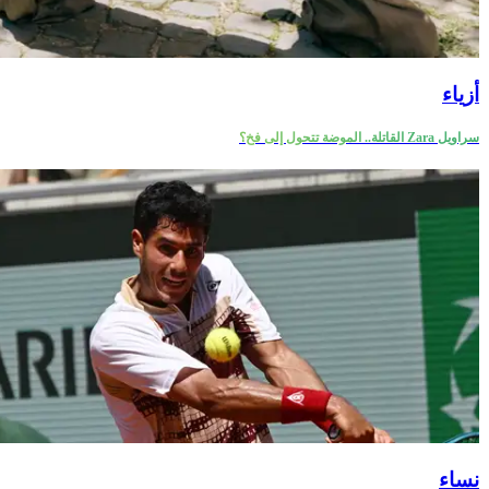
أزياء
سراويل Zara القاتلة.. الموضة تتحول إلى فخ؟
نساء