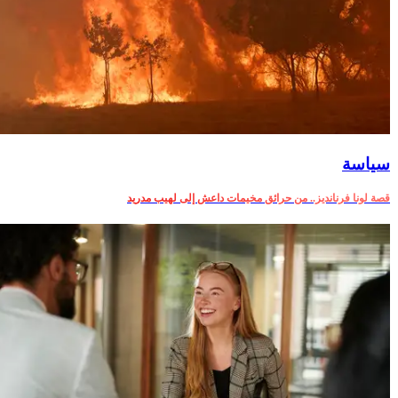
سياسة
قصة لونا فرنانديز.. من حرائق مخيمات داعش إلى لهيب مدريد