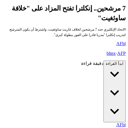
7 مرشحين.. إنكلترا تفتح المزاد على "خلافة
ساوثغيت"
الاتحاد الإنكليزي حدد 7 مرشحين لخلاف غاريث ساوثغيت، واشترط أن يكون المترشح
لتدريب إنكلترا "مدربا قادرا على الفوز ببطولة كبرى".
AF
bl
blinx
·
AFP
دقيقة قراءة
ابدأ القراءة
AF
bl