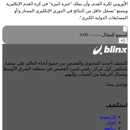
الأوروبي لكرة القدم، وأن يملك "خبرة كبيرة" في كرة القدم الإنكليزية
ويتمتع "بسجل حافل من النتائج في الدوري الإنكليزي الممتاز و/أو
المسابقات الدولية الكبرى".
استمع للمقال
0:00 / —:—
×
1
اكتشف أحدث المحتوى والقصص من جميع أنحاء العالم على منصة
بلينكس. أول مركز رقمي لسرد القصص في منطقة الشرق الأوسط
وشمال أفريقيا من الشباب وإليهم.
تواصل معنا
استكشف
الرئيسية
أخبار
رياضة