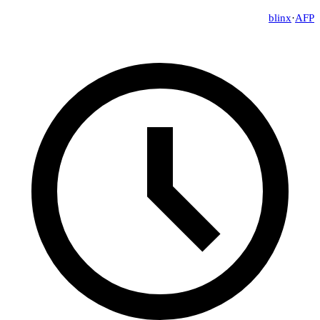
blinx
·
AFP