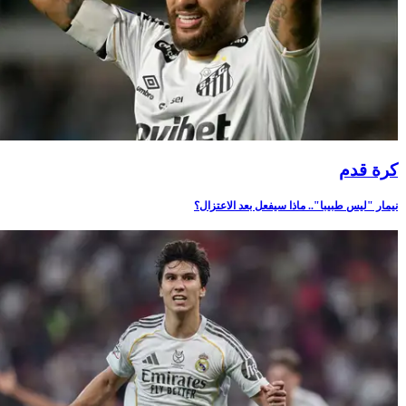
كرة قدم
نيمار "ليس طبيبا".. ماذا سيفعل بعد الاعتزال؟