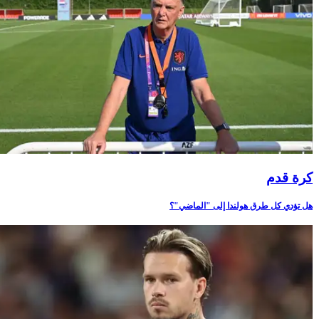
كرة قدم
هل تؤدي كل طرق هولندا إلى "الماضي"؟