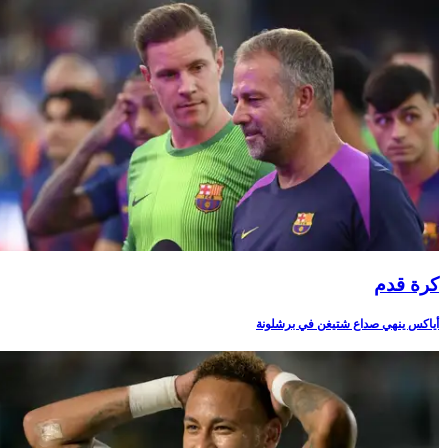
كرة قدم
أياكس ينهي صداع شتيغن في برشلونة