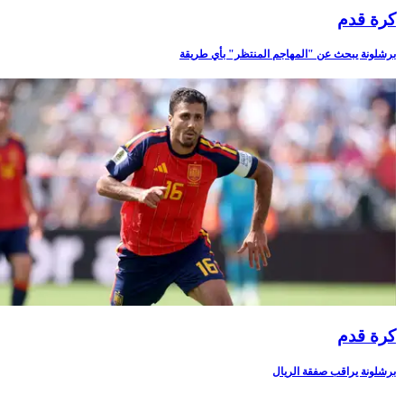
كرة قدم
برشلونة يبحث عن "المهاجم المنتظر" بأي طريقة
كرة قدم
برشلونة يراقب صفقة الريال