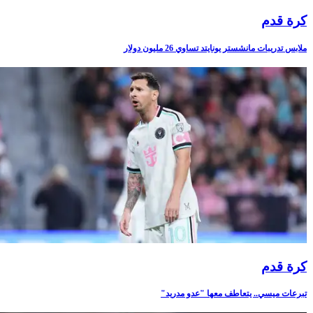
كرة قدم
ملابس تدريبات مانشستر يونايتد تساوي 26 مليون دولار
كرة قدم
تبرعات ميسي.. يتعاطف معها "عدو مدريد"