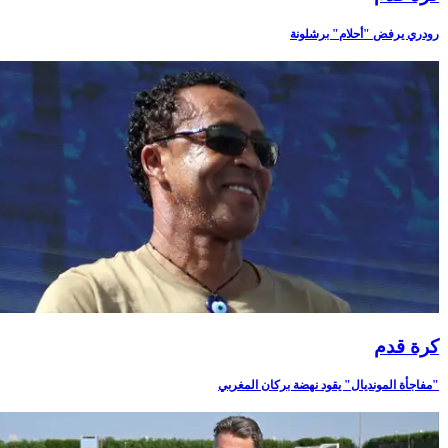
رودري يرفض "أحلام" برشلونة
كرة قدم
"مفاجأة المونديال" يقود نهضة بركان المغربي