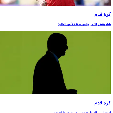
كرة قدم
بلباو ينتظر 80 مليونا من صفقة كأس العالم!
كرة قدم
استثمارات الفيفا.. تغضب الجميع وتورط إنفانتينو