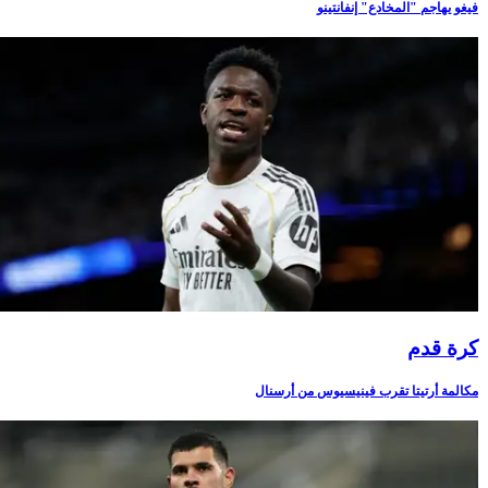
فيغو يهاجم "المخادع" إنفانتينو
كرة قدم
مكالمة أرتيتا تقرب فينيسيوس من أرسنال