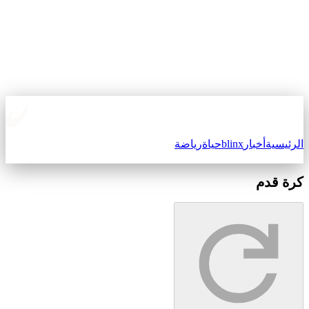
لرئيسية
أخبار
blinx
حياة
رياضة
رة قدم