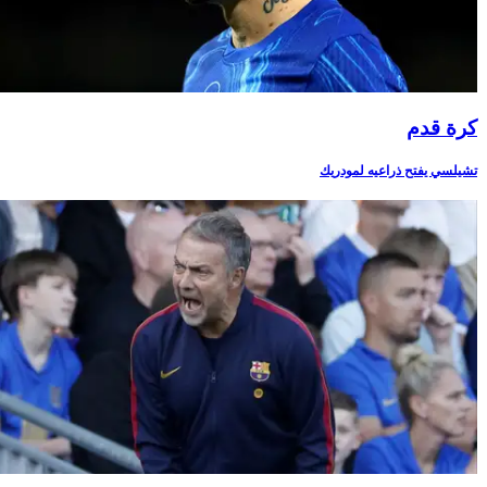
كرة قدم
تشيلسي يفتح ذراعيه لمودريك