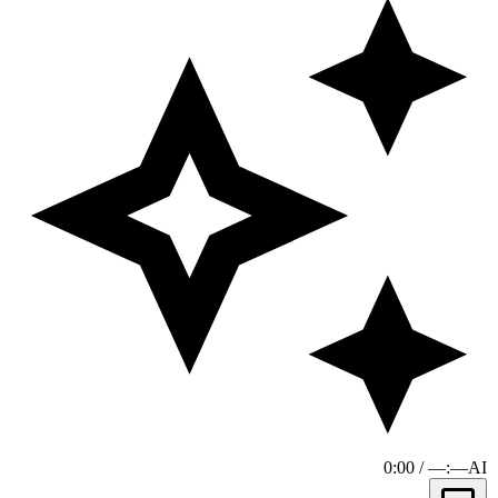
0:00 / —:—
AI