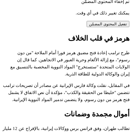
تم إخفاء المحتوى المضمّن
يمكنك تغيير ذلك في أي وقت.
تفعيل المحتوى المضمّن
رمز
في
قلب
الخلاف
رح
ترامب
إعادة
فتح
مضيق
هرمز
فورا
أمام
الملاحة
"من
دون
سوم"،
مع
إزالة
الألغام
وحرية
العبور
في
الاتجاهين.
كما
قال
إن
لولايات
المتحدة
"ستستخرج"
المواد
النووية
المخصبة
بالتنسيق
مع
يران
والوكالة
الدولية
للطاقة
الذرية.
ي
المقابل،
نقلت
وكالة
فارس
الإيرانية
عن
مصادر
أن
تصريحات
ترامب
تضمن
"خليطا
من
الحقيقة
والكذب"،
مؤكدة
أن
نص
الاتفاق
لا
يشمل
تح
هرمز
من
دون
رسوم،
ولا
يتضمن
تدمير
المواد
النووية
الإيرانية.
موال
مجمدة
وضمانات
طالب
طهران،
وفق
فرانس
برس
ووكالات
إيرانية،
بالإفراج
عن
12
مليار