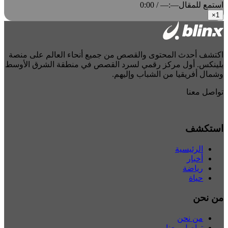
استمع للمقال
0:00 / —:—
×
1
اكتشف أحدث المحتوى والقصص من جميع أنحاء العالم على منصة
بلينكس. أول مركز رقمي لسرد القصص في منطقة الشرق الأوسط
وشمال أفريقيا من الشباب وإليهم.
تواصل معنا
استكشف
الرئيسية
أخبار
رياضة
حياة
من نحن
من نحن
تواصل معنا