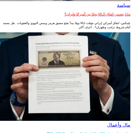
سياسة
ماذا يتضمن اتفاق الـ60 يومًا بين أميركا وإيران؟
بلينكس- اتفاق أميركي إيراني مؤقت لـ60 يومًا يبدأ بفتح مضيق هرمز ويمس النووي والعقوبات.. هل يصمد
أمام شروط ترامب وطهران؟.. اعرف أكثر
مال وأعمال