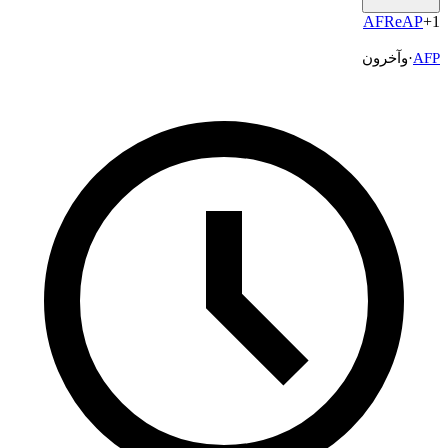
AF
Re
AP
+
AF
·
وآخرون