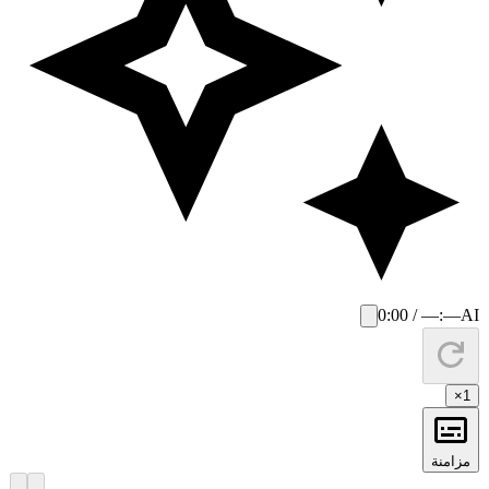
0:00 / —:—
AI
×
1
مزامنة