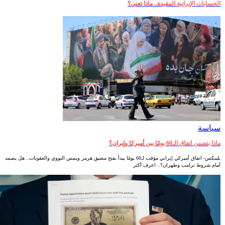
الحسابات الإيرانية المقيدة.. ماذا تعني؟
سياسة
ماذا يتضمن اتفاق الـ60 يومًا بين أميركا وإيران؟
بلينكس- اتفاق أميركي إيراني مؤقت لـ60 يومًا يبدأ بفتح مضيق هرمز ويمس النووي والعقوبات.. هل يصمد
أمام شروط ترامب وطهران؟.. اعرف أكثر