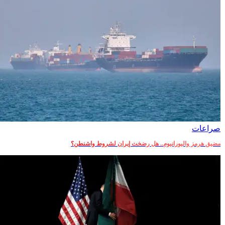
صراعات‎
مضيق هرمز واليورانيوم.. هل رضخت إيران لشروط واشنطن؟