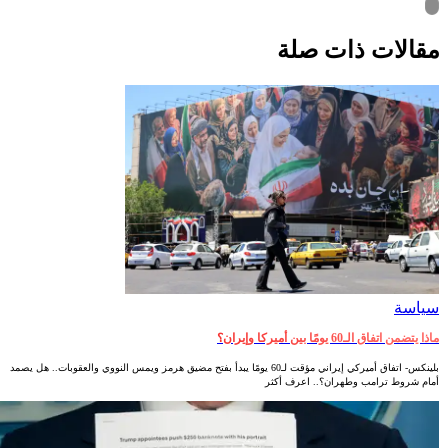
قالات ذات صلة
سياسة
ماذا يتضمن اتفاق الـ60 يومًا بين أميركا وإيران؟
بلينكس- اتفاق أميركي إيراني مؤقت لـ60 يومًا يبدأ بفتح مضيق هرمز ويمس النووي والعقوبات.. هل يصمد
أمام شروط ترامب وطهران؟.. اعرف أكثر