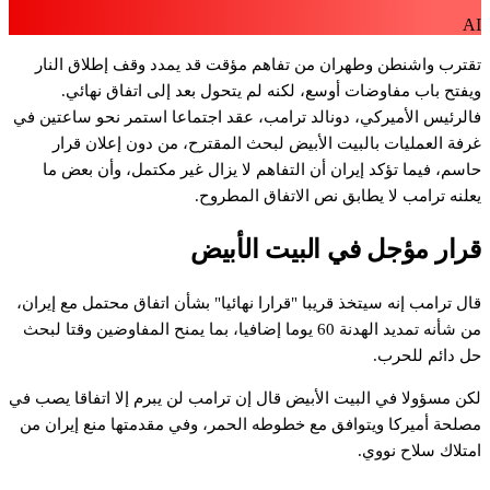
A
قترب
واشنطن
وطهران
من
تفاهم
مؤقت
قد
يمدد
وقف
إطلاق
النار
يفتح
باب
مفاوضات
أوسع،
لكنه
لم
يتحول
بعد
إلى
اتفاق
نهائي.
الرئيس
الأميركي،
دونالد
ترامب،
عقد
اجتماعا
استمر
نحو
ساعتين
في
رفة
العمليات
بالبيت
الأبيض
لبحث
المقترح،
من
دون
إعلان
قرار
اسم،
فيما
تؤكد
إيران
أن
التفاهم
لا
يزال
غير
مكتمل،
وأن
بعض
ما
علنه
ترامب
لا
يطابق
نص
الاتفاق
المطروح.
رار
مؤجل
في
البيت
الأبيض
ال
ترامب
إنه
سيتخذ
قريبا
"قرارا
نهائيا"
بشأن
اتفاق
محتمل
مع
إيران،
ن
شأنه
تمديد
الهدنة
60
يوما
إضافيا،
بما
يمنح
المفاوضين
وقتا
لبحث
ل
دائم
للحرب.
كن
مسؤولا
في
البيت
الأبيض
قال
إن
ترامب
لن
يبرم
إلا
اتفاقا
يصب
في
صلحة
أميركا
ويتوافق
مع
خطوطه
الحمر،
وفي
مقدمتها
منع
إيران
من
متلاك
سلاح
نووي.