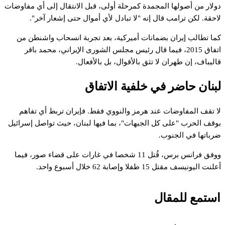
ولار
من
أصولها
المجمدة
كمرحلة
أولى،
قبل
الانتقال
إلى
أي
مفاوضات
احقة.
لكن
ترامب
قال
إنه
"لا
تبادل
لأي
أموال
حتى
إشعار
آخر".
ما
تطالب
إيران
بضمانات
أميركية،
بعد
تجربة
انسحاب
واشنطن
من
تفاق
2015،
فيما
قال
رئيس
مجلس
الشورى
الإيراني،
محمد
باقر
اليباف،
إن
طهران
لا
تثق
بالأقوال،
بل
بالأفعال.
بنان
حاضر
في
خلفية
الاتفاق
ا
تقف
المفاوضات
عند
هرمز
والنووي
فقط.
فإيران
تربط
أي
تفاهم
وقف
الحرب
"على
كل
الجبهات"،
بما
فيها
لبنان،
حيث
تواصل
إسرائيل
رباتها
في
الجنوب.
وفق
فرانس
برس،
قُتل
11
شخصا
في
غارات
على
قضاء
صور،
فيما
علنت
اليونيسف
مقتل
15
طفلا
وإصابة
62
خلال
أسبوع
واحد.
استمع للمقال