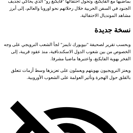
ماضيها
مع
الفايكنغ،
وتحول
احتفالها
"فايكنغ
رو"
الذي
يحاكي
تجديف
لجنود
في
السفن
الحربية
خلال
رحلاتهم
نحو
اوروبا
والعالم،
إلى
أبرز
شاهد
المونديال
الاحتفالية.
سخة
جديدة
بحسب
تقرير
لصحيفة
"نيويورك
تايمز"
لجأ
الشعب
النرويجي
على
وجه
لخصوص
من
بين
شعوب
الدول
الاسكندنافية،
منذ
عقود
قريبة،
إلى
لفخر
بهوية
الفايكنغ،
واعتبرها
ماضيا
مشرفا.
يعتز
النرويجيون
بهويتهم
ويعملون
على
تعزيزها
وسط
أزمات
تتعلق
القلق
حول
الهجرة
وتأثير
العولمة
على
الشعوب
الأوروبية.