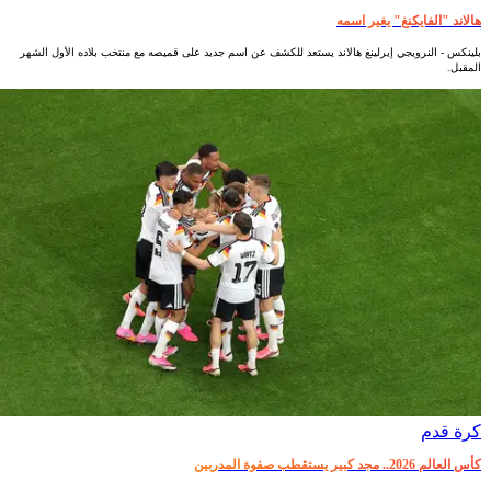
هالاند "الفايكنغ" يغير اسمه
بلينكس - النرويجي إيرلينغ هالاند يستعد للكشف عن اسم جديد على قميصه مع منتخب بلاده الأول الشهر
المقبل.
كرة قدم
كأس العالم 2026.. مجد كبير يستقطب صفوة المدربين