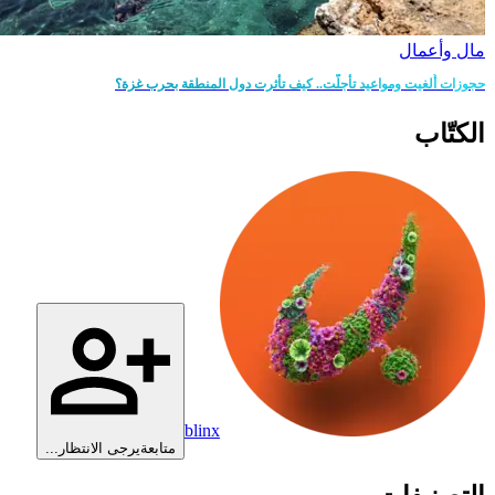
مال وأعمال
حجوزات أُلغيت ومواعيد تأجلّت.. كيف تأثرت دول المنطقة بحرب غزة؟
الكتّاب
blinx
متابعة
يرجى الانتظار...