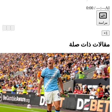
0:00 / —:—
AI
مزامنة
×
1
مقالات ذات صلة