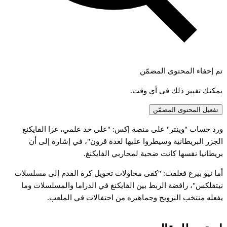
تم إخفاء المحتوى المضمّن
يمكنك تغيير ذلك في أي وقت.
تفعيل المحتوى المضمّن
رد
حساب
"وينتر"
على
منصة
إكس:
"على
حد
علمي،
غزا
الفايكنغ
لجزر
البريطانية
وسيطروا
عليها
لعدة
قرون"،
في
إشارة
إلى
أن
ريطانيا
نفسها
كانت
ضحية
لمحاربي
الفايكنغ.
ما
نيو
بيرغ
فعلقت:
"كفى
محاولات
تحويل
كرة
القدم
إلى
مسلسلات
يتفلكس"،
رافضة
الربط
بين
الفايكنغ
في
الدراما
والمسلسلات
وما
فعله
منتخب
النرويج
وجماهيره
من
احتفالات
في
الملعب.