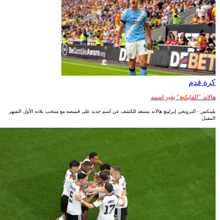
كرة قدم
هالاند "الفايكنغ" يغير اسمه
بلينكس - النرويجي إيرلينغ هالاند يستعد للكشف عن اسم جديد على قميصه مع منتخب بلاده الأول الشهر
المقبل.