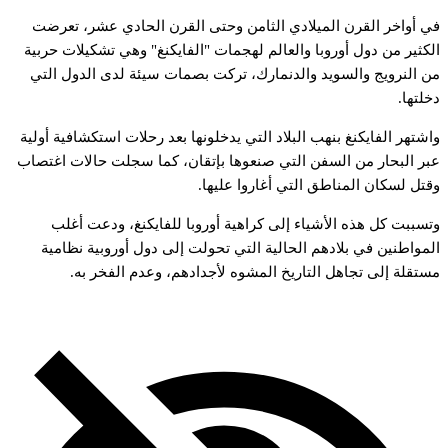
ي
أواخر
القرن
الميلادي
الثامن
وحتى
القرن
الحادي
عشر،
تعرضت
لكثير
من
دول
أوروبا
والعالم
لهجمات
"الفايكنغ"
وهي
تشكيلات
حربية
ن
النرويج
والسويد
والدنمارك،
تركت
بصمات
سيئة
لدى
الدول
التي
خلتها.
اشتهر
الفايكنغ
بنهب
البلاد
التي
يدخلونها
بعد
رحلات
استكشافية
أولية
بر
البحار
من
السفن
التي
صنعوها
بإتقان،
كما
سجلت
حالات
اغتصاب
قتل
لسكان
المناطق
التي
أغاروا
عليها.
تسببت
كل
هذه
الأشياء
إلى
كراهية
أوروبا
للفايكنغ،
ودعت
أغلب
لمواطنين
في
بلادهم
الحالية
التي
تحولت
إلى
دول
أوروبية
نظامية
ستقلة
إلى
تجاهل
التاريخ
المشوه
لأجدادهم،
وعدم
الفخر
به.