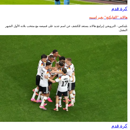
كرة قدم
هالاند "الفايكنغ" يغير اسمه
بلينكس - النرويجي إيرلينغ هالاند يستعد للكشف عن اسم جديد على قميصه مع منتخب بلاده الأول الشهر
المقبل.
كرة قدم