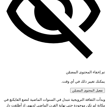
تم إخفاء المحتوى المضمّن
يمكنك تغيير ذلك في أي وقت.
تفعيل المحتوى المضمّن
بدأت
الثقافة
النرويجية
تتبدل
في
السنوات
الماضية
لتضع
الفايكنغ
في
كانة
لم
تكن
موجودة
حتى
نهاية
القرن
الماضي
لديهم،
إذ
أطلقت
دار