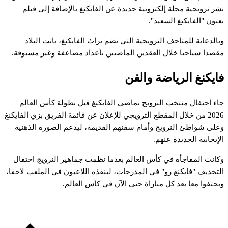
شر
نرويجية
مجلة
إلكترونية
جديدة
عن
الفايكنغ
بالإضافة
إلى
فيلم
عنون
"الفايكنغ
السعيد".
بالدعاية
للمتاحف
النرويجية
التي
تضم
تراث
الفايكنغ،
باتت
البلاد
قصدا
سياحيا
خلال
العقدين
الماضيين
بأعداد
مضاعفة
وغير
مسبوقة.
ايكنغ
الرياضة
والفن
اء
احتفال
منتخب
النرويج
بماضي
الفايكنغ
قبل
بطولة
كأس
العالم
202
من
خلال
المقطع
الترويجي
للإعلان
عن
قائمة
الفريق
بزي
الفايكنغ
على
شواطئ
النرويج
وأمام
سفنهم
القديمة،
ليدعم
الصورة
الذهنية
لإيجابية
الجديدة
عنهم.
كانت
المفاجأة
في
كأس
العالم
بعدما
نظمت
جماهير
النرويج
احتفال
لتجديف
"فايكنغ
رو"
في
المدرجات،
لينفذه
اللاعبون
في
الملعب
لاحقا،
يحتفوا
معا
بعد
كل
مباراة
حتى
الآن
في
كأس
العالم.