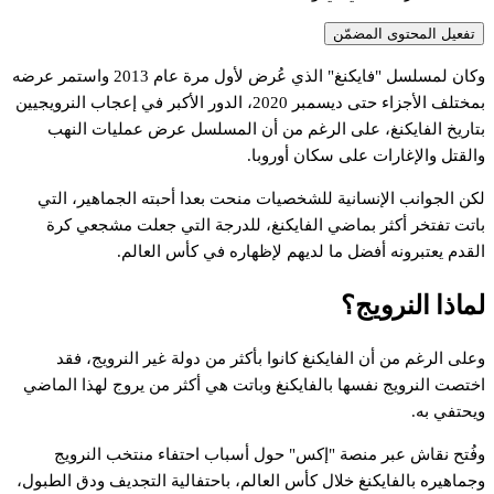
تفعيل المحتوى المضمّن
كان
لمسلسل
"فايكنغ"
الذي
عُرض
لأول
مرة
عام
2013
واستمر
عرضه
مختلف
الأجزاء
حتى
ديسمبر
2020،
الدور
الأكبر
في
إعجاب
النرويجيين
تاريخ
الفايكنغ،
على
الرغم
من
أن
المسلسل
عرض
عمليات
النهب
القتل
والإغارات
على
سكان
أوروبا.
كن
الجوانب
الإنسانية
للشخصيات
منحت
بعدا
أحبته
الجماهير،
التي
اتت
تفتخر
أكثر
بماضي
الفايكنغ،
للدرجة
التي
جعلت
مشجعي
كرة
لقدم
يعتبرونه
أفضل
ما
لديهم
لإظهاره
في
كأس
العالم.
ماذا
النرويج؟
على
الرغم
من
أن
الفايكنغ
كانوا
بأكثر
من
دولة
غير
النرويج،
فقد
ختصت
النرويج
نفسها
بالفايكنغ
وباتت
هي
أكثر
من
يروج
لهذا
الماضي
يحتفي
به.
فُتح
نقاش
عبر
منصة
"إكس"
حول
أسباب
احتفاء
منتخب
النرويج
جماهيره
بالفايكنغ
خلال
كأس
العالم،
باحتفالية
التجديف
ودق
الطبول،