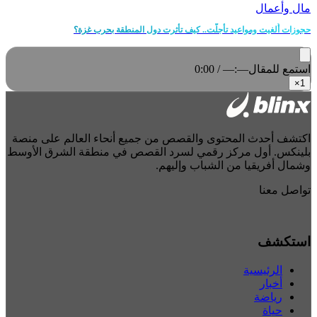
مال وأعمال
حجوزات أُلغيت ومواعيد تأجلّت.. كيف تأثرت دول المنطقة بحرب غزة؟
استمع للمقال
0:00 / —:—
×
1
اكتشف أحدث المحتوى والقصص من جميع أنحاء العالم على منصة
بلينكس. أول مركز رقمي لسرد القصص في منطقة الشرق الأوسط
وشمال أفريقيا من الشباب وإليهم.
تواصل معنا
استكشف
الرئيسية
أخبار
رياضة
حياة