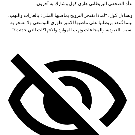
دأه
الصحفي
البريطاني
هاري
كول
وشارك
به
آخرون.
تساءل
كول:
"لماذا
تفتخر
النرويج
بماضيها
المليء
بالغارات
والنهب،
ينما
تُنتقد
بريطانيا
على
ماضيها
الإمبراطوري
التوسعي
ولا
تفتخر
به
سبب
العبودية
والمجاعات
ونهب
الموارد
والانتهاكات
التي
حدثت؟".