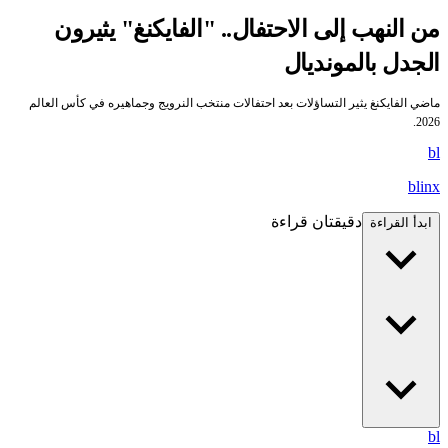
ن النهب إلى الاحتفال.. "الفايكنغ" يثيرون
لجدل بالمونديال
اضي الفايكنغ يثير التساؤلات بعد احتفالات منتخب النرويج وجماهيره في كأس العالم
2026
b
blin
دقيقتان قراءة
ابدأ القراءة
b