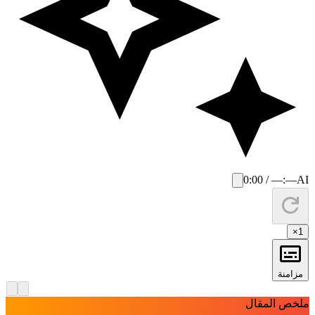
0:00 / —:—
AI
×
1
مزامنة
لخص المقال