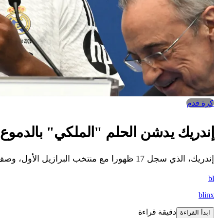
كرة قدم
إندريك يدشن الحلم "الملكي" بالدموع
إندريك، الذي سجل 17 ظهورا مع منتخب البرازيل الأول، وصف توقيعه لريال مدريد بأنه حلم تحقق أخيرا.
bl
blinx
دقيقة قراءة
ابدأ القراءة