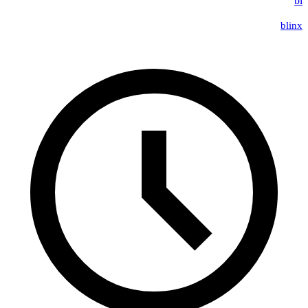
bl
blinx