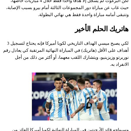
لكن البرغوث لم يسجل إلا هدفا واحدا فقط خلال 4 مباريات خاضها،
حيث غاب عن مباراة دور المجموعات الثالثة أمام بيرو بسبب الإصابة،
وتتبقى أمامه مباراة واحدة فقط هي نهائي البطولة.
هاتريك الحلم الأخير
لكي يصبح ميسي الهداف التاريخي لكوبا أميركا فإنه يحتاج لتسجيل 3
أهداف على الأقل (هاتريك) في المباراة النهائية المرتقبة كي يعادل رقم
نوربرتو وزيزينيو، ويتشارك اللقب معهما، أو أكثر من ذلك من أجل
الانفراد به.
وسيواجه قائد الأرجنتين في المباراة النهائية لكوبا أميركا الفائز من