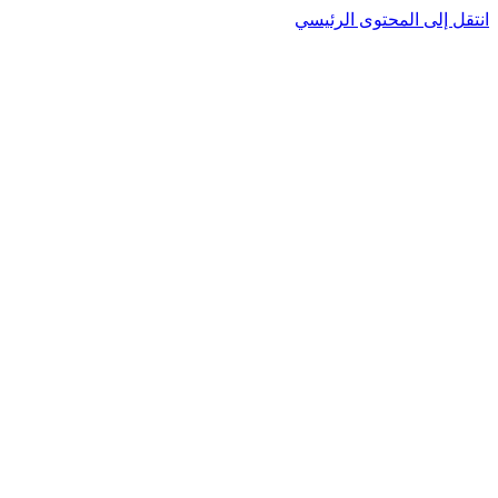
نتقل إلى المحتوى الرئيسي