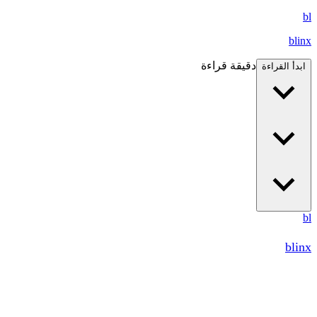
bl
blinx
دقيقة قراءة
ابدأ القراءة
bl
blinx