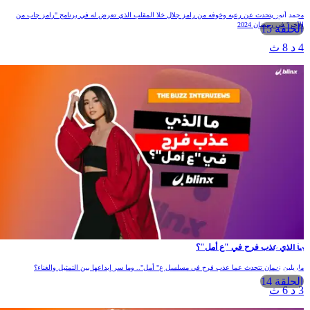
حمد أنور يتحدث عن رعبه وخوفه من رامز جلال خلا المقلب الذي تعرض له في برنامج "رامز جاب من
لآخر" في رمضان 2024
الحلقة 15
 د 8 ث
ا الذي عذب فرح في "ع أمل"؟
اريلين نعمان تتحدث عما عذب فرح في مسلسل ع" أمل".. وما سر إبداعها بين التمثيل والغناء؟
الحلقة 14
 د 6 ث