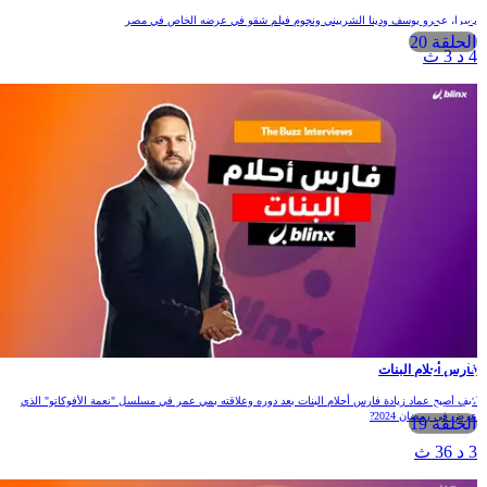
سرا، عمرو يوسف ودينا الشربيني ونجوم فيلم شقو في عرضه الخاص في مصر
الحلقة 20
 د 3 ث
ارس أحلام البنات
يف أصبح عماد زيادة فارس أحلام البنات بعد دوره وعلاقته بمي عمر في مسلسل "نعمة الأفوكاتو" الذي
رض في رمضان 2024?
الحلقة 19
 د 36 ث