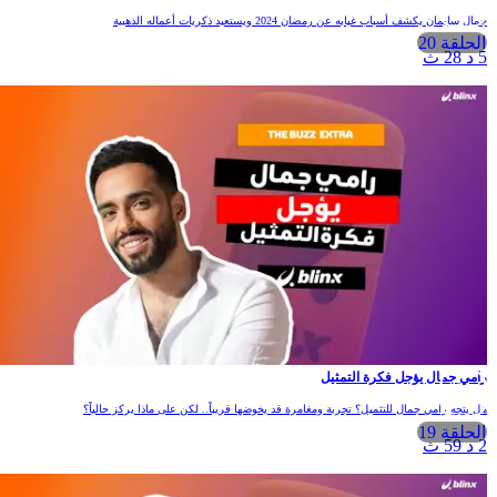
مال سليمان يكشف أسباب غيابه عن رمضان 2024 ويستعيد ذكريات أعماله الذهبية
الحلقة 20
 د 28 ث
امي جمال يؤجل فكرة التمثيل
ل يتجه رامي جمال للتثميل؟ تجربة ومغامرة قد يخوضها قريباً.. لكن على ماذا يركز حالياً؟
الحلقة 19
 د 59 ث