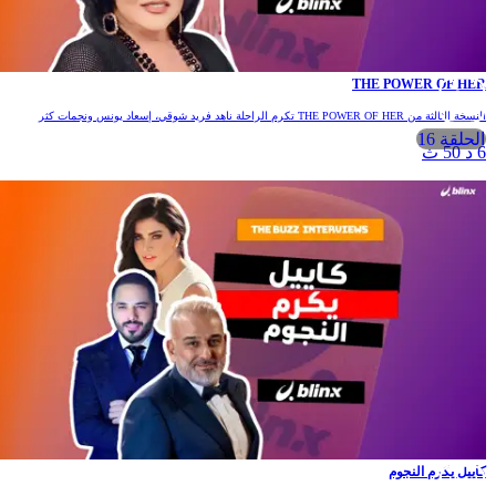
THE POWER OF HE
نسخة الثالثة من THE POWER OF HER تكرم الراحلة ناهد فريد شوقي، إسعاد يونس ونجمات كثر
الحلقة 16
 د 50 ث
اييل يكرم النجوم