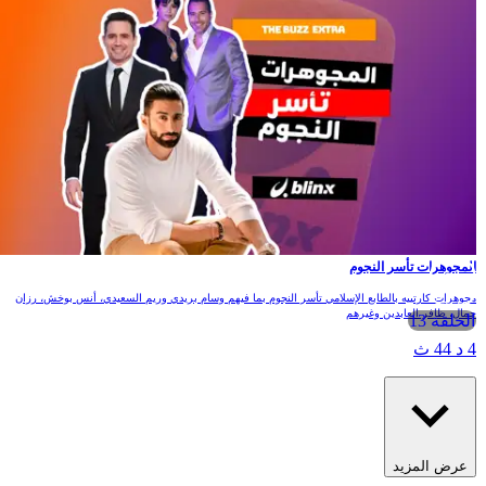
لمجوهرات تأسر النجوم
جوهرات كارتييه بالطابع الإسلامي تأسر النجوم بما فيهم وسام بريدي وريم السعيدي، أنس بوخش، رزان
مال، ظافر العابدين وغيرهم
الحلقة 13
 د 44 ث
عرض المزيد