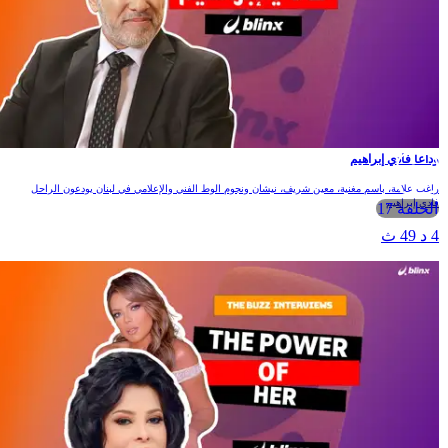
داعا فادي إبراهيم
اغب علامة، باسم مغنية، معين شريف، نيشان ونجوم الوط الفني والإعلامي في لبنان يودعون الراحل
ادي إبراهيم
الحلقة 17
 د 49 ث