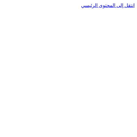
نتقل إلى المحتوى الرئيسي