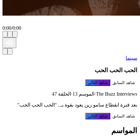
0:00
/
0:00
سينما
الحب الحب الحب
شاهد السابق
شاهد التالي
The Buzz Interviews
·
الموسم 13
·
الحلقة 47
بعد فترة انقطاع سامو زين يعود بقوة بـ.. "الحب الحب الحب"
شاهد السابق
شاهد التالي
المواسم