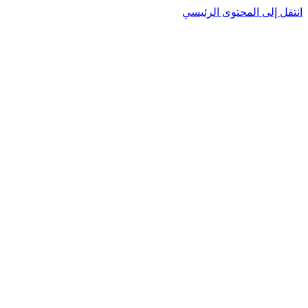
نتقل إلى المحتوى الرئيسي