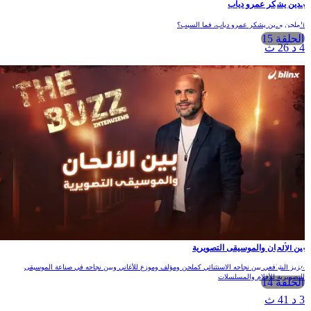
دين يشكر عمرو دياب
لملحن مدين يشكر عمرو دياب، فما السبب؟
الحلقة 15
 د 26 ث
ين الألحان والموسيقى التصويرية
زيز الشافعي بين نجاحه الاستثنائي كملحن ومؤلف وموزع للأغاني وبين نجاحه في صناعة الموسيقى
لتصويرية للأفلام والمسلسلات
الحلقة 14
 د 41 ث