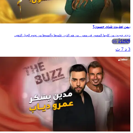
من تعلمت شذى حسون؟
ذى حسون من كليبها المصور في مصر.. من هم الذين علموها وألهموها من نجوم الجيل الذهبي
لمصري؟
الحلقة 16
 د 7 ث