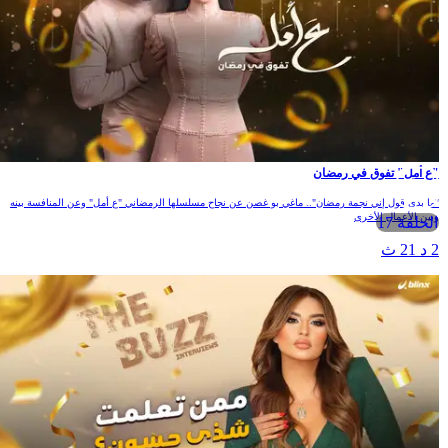
ع أمل" تفوق في رمضان
ما بدي قول إني نجمة رمضان".. ماغي بو غصن عن نجاح مسلسلها الرمضاني "ع أمل" وعن المنافسة بينه
بين الأعمال الأخرى
الحلقة 17
 د 21 ث