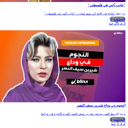
"حابب أغني في فلسطين"
بعد حفله الناجح في الإمارات، سعد لمجرد.. "حابب أغني في فلسطين"
الحلقة 5
3 د 26 ث
النجوم في وداع شيرين سيف النصر
نجوم الوسط الفني يودعون شيرين سيف النصر للمرة الأخيرة في عزائها
الحلقة 4
2 د 5 ث