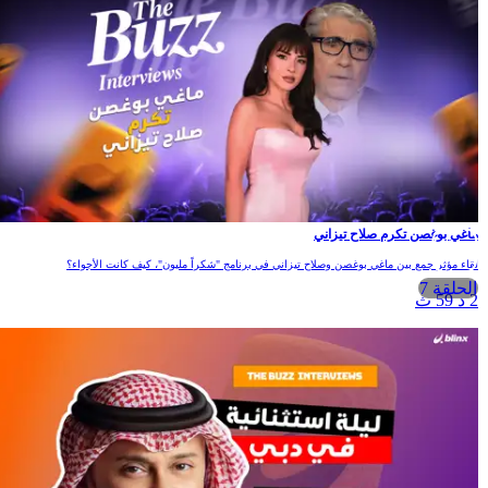
ماغي بوغصن تكرم صلاح تيزاني
لقاء مؤثر جمع بين ماغي بوغصن وصلاح تيزاني في برنامج "شكراً مليون"، كيف كانت الأجواء؟
الحلقة 7
2 د 59 ث