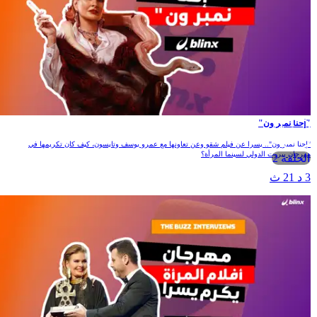
"إحنا نمبر ون"
"إحنا نمبر ون".. يسرا عن فيلم شقو وعن تعاونها مع عمرو يوسف وتايسون، كيف كان تكريمها في
مهرجان بيروت الدولي لسينما المرأة؟
الحلقة 2
3 د 21 ث