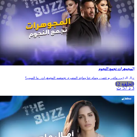
المجوهرات تجمع النجوم
نوال الزغبي، ماغي بو غصن، وسام حنا وماجد المصري تجمعهم المجوهرات.. ما السبب؟
الحلقة 12
3 د 57 ث