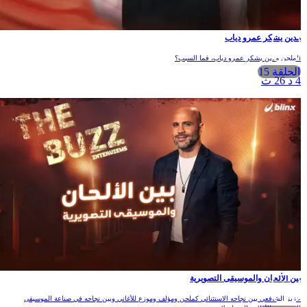
مدين يشكر عمرو دياب
الملحن مدين يشكر عمرو دياب، فما السبب؟
الحلقة 15
4 د 26 ث
بين الألحان والموسيقى التصويرية
عزيز الشافعي بين نجاحه الاستثنائي كملحن ومؤلف وموزع للأغاني وبين نجاحه في صناعة الموسيقى