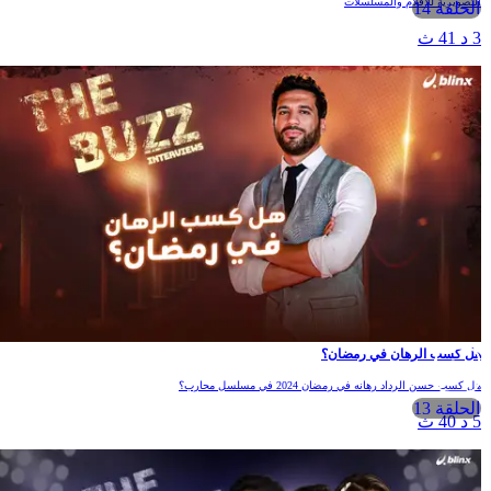
التصويرية للأفلام والمسلسلات
الحلقة 14
3 د 41 ث
هل كسب الرهان في رمضان؟
هل كسب حسن الرداد رهانه في رمضان 2024 في مسلسل محارب؟
الحلقة 13
5 د 40 ث