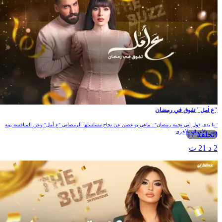
"ع أمل" تفوق في رمضان
"ما بدي قول إني نجمة رمضان".. ماغي بو غصن عن نجاح مسلسلها الرمضاني "ع أمل" وعن المنافسة بينه
وبين الأعمال الأخرى
الحلقة 17
2 د 21 ث