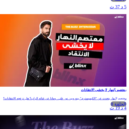
5 د 37 ث
معتصم النهار لا يخشى الانتقادات
معتصم النهار يتحدث عن "الكيميستري" بينه وبين نور علي.. وماذا عن غنائه الراب؟ هل تزعجه الانتقادات؟
الحلقة 8
4 د 19 ث