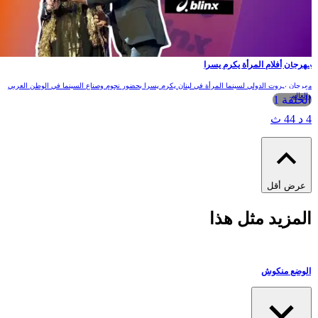
مهرجان أفلام المرأة يكرم يسرا
مهرجان بيروت الدولي لسينما المرأة في لبنان يكرم يسرا بحضور نجوم وصناع السينما في الوطن العربي
والعالم
الحلقة 1
4 د 44 ث
عرض أقل
المزيد مثل هذا
الوضع منكوش