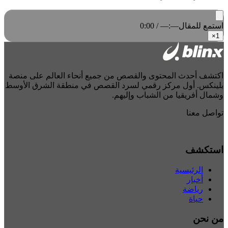
استمع للمقال
0:00 / —:—
×
1
اكتشف أحدث المحتوى والقصص من جميع أنحاء العالم على منصة
بلينكس. أول مركز رقمي لسرد القصص في منطقة الشرق الأوسط
وشمال أفريقيا من الشباب وإليهم.
تواصل معنا
استكشف
الرئيسية
أخبار
رياضة
حياة
من نحن