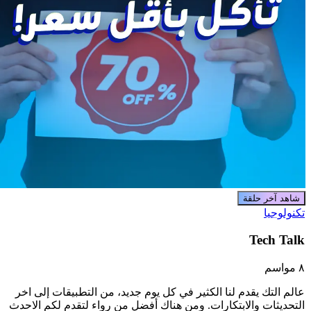
شاهد آخر حلقة
كنولوجيا
Tech Tal
 مواسم
الم التك يقدم لنا الكثير في كل يوم جديد، من التطبيقات إلى اخر
لتحديثات والابتكارات. ومن هناك أفضل من رواء لتقدم لكم الاحدث