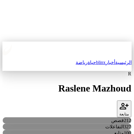
الرئيسية
أخبار
blinx
حياة
رياضة
R
Raslene Mazhoud
متابعة
212
قصص
327
التفاعلات
100
متابع