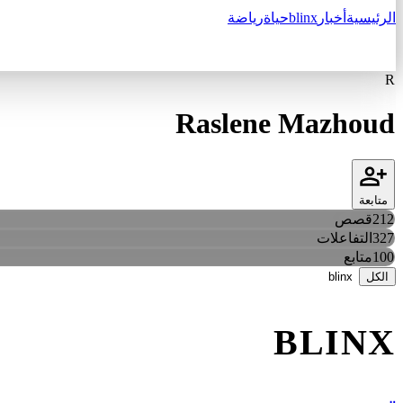
الرئيسية
أخبار
blinx
حياة
رياضة
R
Raslene Mazhoud
متابعة
212
قصص
327
التفاعلات
100
متابع
الكل
blinx
BLINX