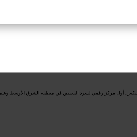
ينكس. أول مركز رقمي لسرد القصص في منطقة الشرق الأوسط وشمال 