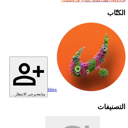
جزيرة إيبيزا تُلهب حماس ألكاراز في ويمبلدون
الكتّاب
blinx
متابعة
يرجى الانتظار...
التصنيفات