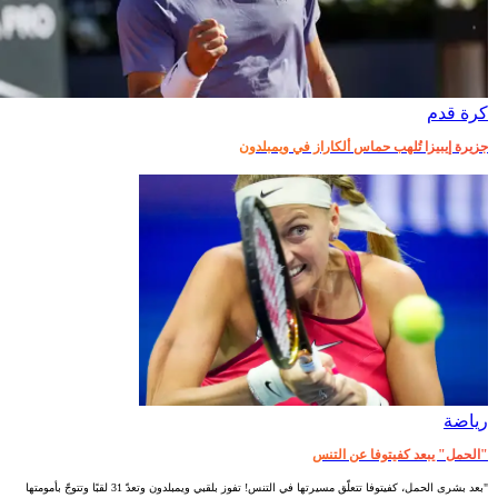
كرة قدم
جزيرة إيبيزا تُلهب حماس ألكاراز في ويمبلدون
رياضة
"الحمل" يبعد كفيتوفا عن التنس
"بعد بشرى الحمل، كفيتوفا تتعلّق مسيرتها في التنس! تفوز بلقبي ويمبلدون وتعدّ 31 لقبًا وتتوجّ بأمومتها