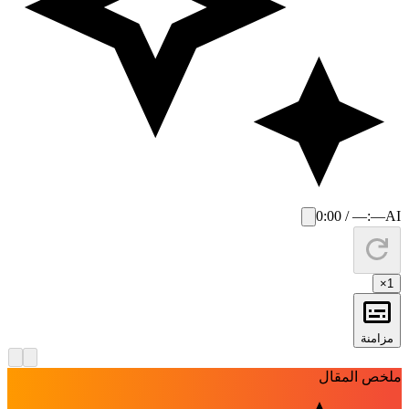
0:00 / —:—
AI
×
1
مزامنة
لخص المقال