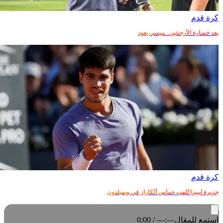
كرة قدم
بعد خسارة الأرجنتين.. ميسي يعود
كرة قدم
جزيرة إيبيزا تُلهب حماس ألكاراز في ويمبلدون
استمع للمقال
0:00 / —:—