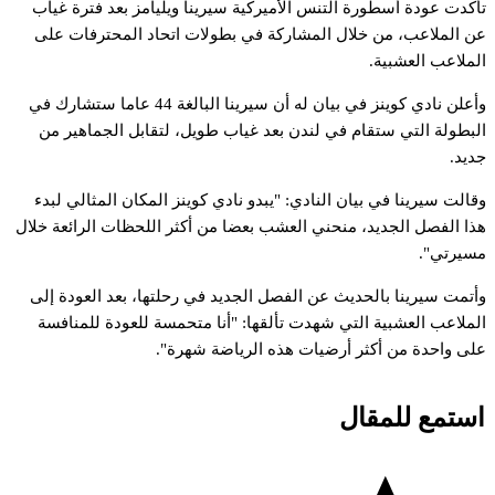
أكدت
عودة
أسطورة
التنس
الأميركية
سيرينا
ويليامز
بعد
فترة
غياب
ن
الملاعب،
من
خلال
المشاركة
في
بطولات
اتحاد
المحترفات
على
لملاعب
العشبية.
أعلن
نادي
كوينز
في
بيان
له
أن
سيرينا
البالغة
44
عاما
ستشارك
في
لبطولة
التي
ستقام
في
لندن
بعد
غياب
طويل،
لتقابل
الجماهير
من
ديد.
قالت
سيرينا
في
بيان
النادي:
"يبدو
نادي
كوينز
المكان
المثالي
لبدء
ذا
الفصل
الجديد،
منحني
العشب
بعضا
من
أكثر
اللحظات
الرائعة
خلال
سيرتي".
أتمت
سيرينا
بالحديث
عن
الفصل
الجديد
في
رحلتها،
بعد
العودة
إلى
لملاعب
العشبية
التي
شهدت
تألقها:
"أنا
متحمسة
للعودة
للمنافسة
لى
واحدة
من
أكثر
أرضيات
هذه
الرياضة
شهرة".
استمع للمقال