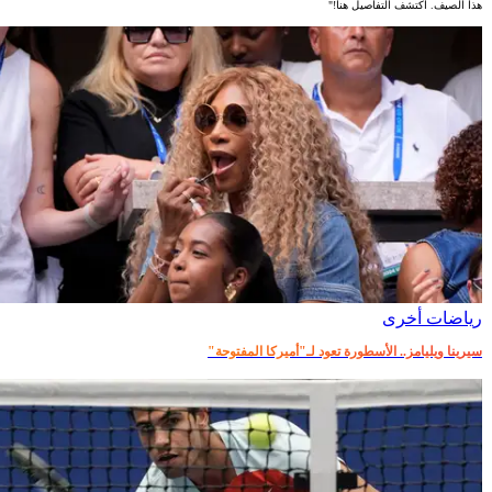
هذا الصيف. اكتشف التفاصيل هنا!"
رياضات أخرى
سيرينا ويليامز.. الأسطورة تعود لـ"أميركا المفتوحة"