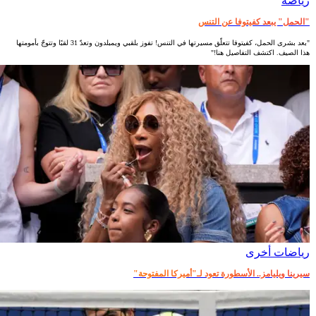
رياضة
"الحمل" يبعد كفيتوفا عن التنس
"بعد بشرى الحمل، كفيتوفا تتعلّق مسيرتها في التنس! تفوز بلقبي ويمبلدون وتعدّ 31 لقبًا وتتوجّ بأمومتها
هذا الصيف. اكتشف التفاصيل هنا!"
رياضات أخرى
سيرينا ويليامز.. الأسطورة تعود لـ"أميركا المفتوحة"