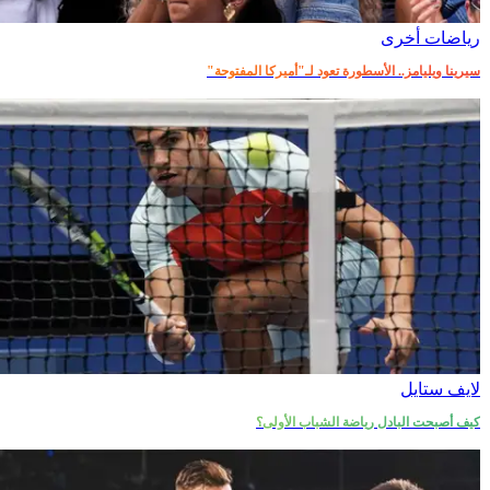
رياضات أخرى
سيرينا ويليامز.. الأسطورة تعود لـ"أميركا المفتوحة"
لايف ستايل
كيف أصبحت البادل رياضة الشباب الأولى؟