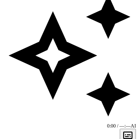
0:00 / —:—
AI