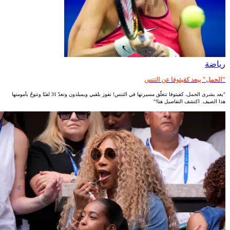
رياضة
"الحمل" يبعد كفيتوفا عن التنس
"بعد بشرى الحمل، كفيتوفا تتعلّق مسيرتها في التنس! تفوز بلقبي ويمبلدون وتعدّ 31 لقبًا وتتوجّ بأمومتها
هذا الصيف. اكتشف التفاصيل هنا!"