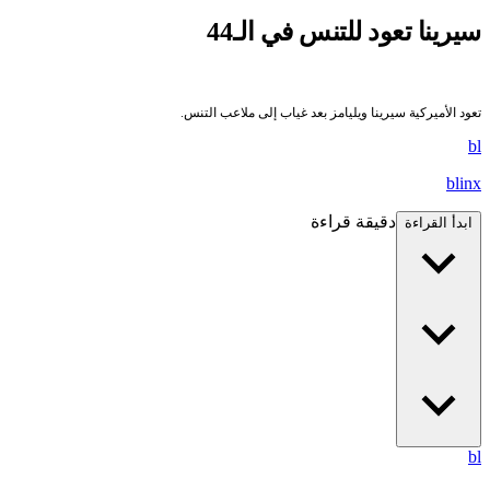
يرينا تعود للتنس في الـ44
عود الأميركية سيرينا ويليامز بعد غياب إلى ملاعب التنس.
b
blin
دقيقة قراءة
ابدأ القراءة
b