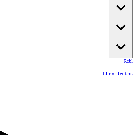
Re
bl
blinx
·
Reuters