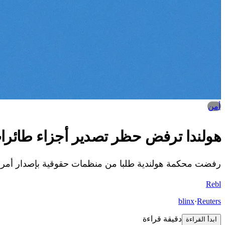
أمن‎
هولندا ترفض حظر تصدير أجزاء طائرا
رفضت محكمة هولندية طلبا من منظمات حقوقية بإصدار أمر تحظر بموجبه هولند
Re
bl
blinx
·
Reuters
دقيقة قراءة
ابدأ القراءة