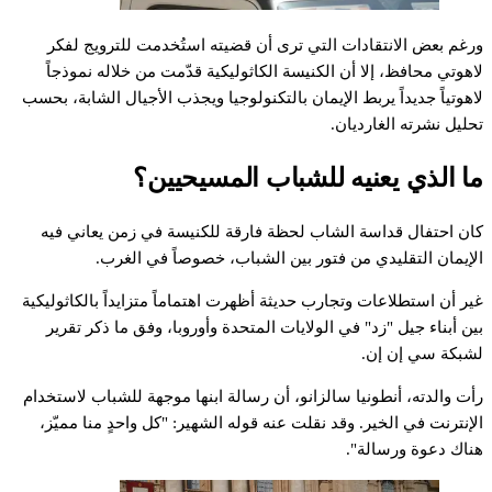
ورغم بعض الانتقادات التي ترى أن قضيته استُخدمت للترويج لفكر
لاهوتي محافظ، إلا أن الكنيسة الكاثوليكية قدّمت من خلاله نموذجاً
لاهوتياً جديداً يربط الإيمان بالتكنولوجيا ويجذب الأجيال الشابة، بحسب
تحليل نشرته الغارديان.
ما الذي يعنيه للشباب المسيحيين؟
كان احتفال قداسة الشاب لحظة فارقة للكنيسة في زمن يعاني فيه
الإيمان التقليدي من فتور بين الشباب، خصوصاً في الغرب.
غير أن استطلاعات وتجارب حديثة أظهرت اهتماماً متزايداً بالكاثوليكية
بين أبناء جيل "زد" في الولايات المتحدة وأوروبا، وفق ما ذكر تقرير
لشبكة سي إن إن.
رأت والدته، أنطونيا سالزانو، أن رسالة ابنها موجهة للشباب لاستخدام
الإنترنت في الخير. وقد نقلت عنه قوله الشهير: "كل واحدٍ منا مميّز،
هناك دعوة ورسالة".