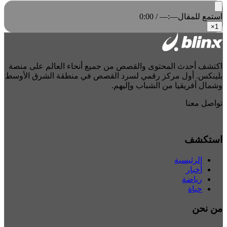
استمع للمقال
0:00 / —:—
×
1
اكتشف أحدث المحتوى والقصص من جميع أنحاء العالم على منصة
بلينكس. أول مركز رقمي لسرد القصص في منطقة الشرق الأوسط
وشمال أفريقيا من الشباب وإليهم.
تواصل معنا
استكشف
الرئيسية
أخبار
رياضة
حياة
من نحن