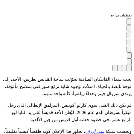
دقيقتان قراءة
تحت سماء الفاتيكان الصافية تحوّلت ساحة القديس بطرس، الأحد، إلى
لوحة نابضة بالحياة، امتلأت بوجوه شابة ترفع صور فتى بملامح مألوفة،
يرتدي سروال جينز وحذاءً رياضياً، كأنه واحد منهم.
لم يكن ذلك الفتى سوى كارلو أكوتيس، المراهق الإيطالي الذي رحل
مبكراً بسرطان الدم عام 2006، ليُعلن الأحد قديساً على يد البابا ليو
الرابع عشر، في خطوة جعلته أول قديس من جيل الألفية.
وبحسب شبكة
سي إن إن
، تجاوز هذا الإعلان كونه طقساً كنسياً تقليدياً،