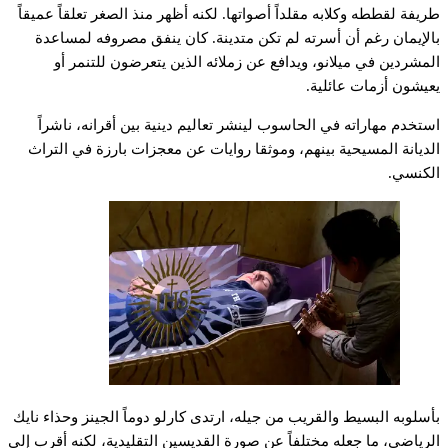
طريفة لقططه وكلابه مقلداً أصواتها. لكنه أظهر منذ الصغر تعلقاً عميقاً
بالإيمان رغم أن أسرته لم تكن متدينة. كان ينفق مصروفه لمساعدة
المشردين في ميلانو، ويدافع عن زملائه الذين يتعرضون للتنمر أو
يعيشون أزمات عائلية.
استخدم مهاراته في الحاسوب لينشر تعاليم دينية بين أقرانه، ناشراً
الديانة المسيحية بينهم، وموثقا روايات عن معجزات بارزة في التراث
الكنسي.
بأسلوبه البسيط والقريب من جيله، ارتدى كارلو دوماً الجينز وحذاء نايك
الرياضي، ما جعله مختلفاً عن صورة القديسين التقليدية، لكنه أقرب إلى