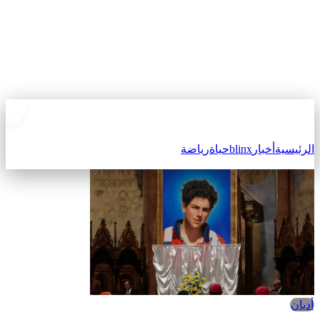
الرئيسية
أخبار
blinx
حياة
رياضة
أديان