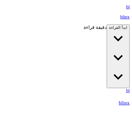
bl
blinx
دقيقة قراءة
ابدأ القراءة
bl
blinx