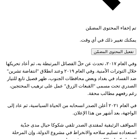
تم إخفاء المحتوى المضمّن
يمكنك تغيير ذلك في أي وقت.
تفعيل المحتوى المضمّن
في
العام
٢٠١٧،
تحدث
عن
حلّ
الفصائل
المرتبطة
به،
ثم
أعاد
تحريكها
لال
التوترات
الأمنية.
وفي
العام
٢٠١٩
وعند
انطلاق
"انتفاضة
تشرين"
د
الفساد
في
بغداد
وبعض
محافظات
الجنوب،
ظهر
فصيل
تابع
للتيار
لصدري
تحت
مسمى
"القبعات
الزرق"
عمل
على
ترهيب
المحتجين،
غم
رفعهم
مطالب
محقة.
ي
العام
٢٠٢١
أعلن
الصدر
انسحابه
من
الحياة
السياسية،
ثم
عاد
إلى
لواجهة،
بعد
أشهر
من
هذا
الإعلان.
لمواقف
الزئبقية
لمقتدى
الصدر
تلقي
شكوكا
حيال
مدى
جدّية
ستعداده
تسليم
سلاحه
والانخراط
في
مشروع
الدولة،
وإن
المرحلة