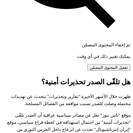
تم إخفاء المحتوى المضمّن
يمكنك تغيير ذلك في أي وقت.
تفعيل المحتوى المضمّن
ل
تلقّى
الصدر
تحذيرات
أمنية؟
هرت
خلال
الأشهر
الأخيرة
"تقارير
وتحذيرات"
تتحدث
عن
تهديدات
حتملة
وصلت
للصدر
بسبب
مواقفه
من
الفصائل
المسلحة.
وقع
"ناس
نيوز"
نقل
عن
مصادر
سياسية
عراقية
أن
الصدر
تلقّى
تحذيرات
أمنية"
من
احتمال
استهدافه
في
لحظة
فراغ
سياسي،
موقع
إيران
إنترناشيونال"
تحدث
عن
انزعاج
داخل
الحرس
الثوري
من