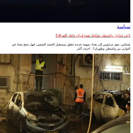
سياسة
كيف تحاول واشنطن تفكيك نفوذ إيران داخل العراق؟
بلينكس- يعود بترايوس إلى بغداد بمهمة جديدة تتعلق بمستقبل الحشد الشعبي، فهل تنجح بغداد في
التوازن بين واشنطن وطهران؟.. اعرف أكثر