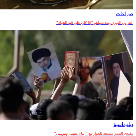
صراعات‎
الحرس الثوري يهدد نتنياهو "إذا كان على قيد الحياة"
دبلوماسية‎
مقتدى الصدر مستعد للحوار مع "أبناء عيسى وموسى"