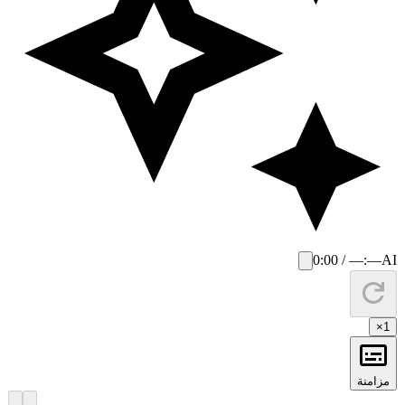
0:00 / —:—
AI
×
1
مزامنة