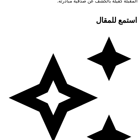
لمقبلة
كفيلة
بالكشف
عن
صدقية
مبادرته.
استمع للمقال