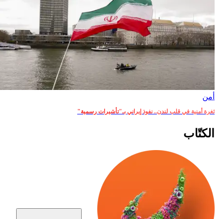
أمن‎
ثغرة أمنية في قلب لندن.. نفوذ إيراني بـ"تأشيرات رسمية"
الكتّاب