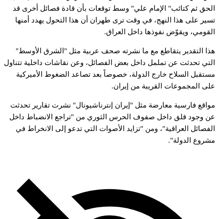
لحق
ثم
كتائب"
الإمام
علي"
وسط
توقعات
بأن
قادة
فصائل
أخرى
قد
سير
على
هذا
النهج،
في
وقت
ترى
طهران
أن
هذا
التحول
يهدد
أمنها
لقومي،
ويقوّض
نفوذها
داخل
العراق.
ذا
التقدير
يتقاطع
مع
ما
نشرته
صحف
عربية
مثل
"الشرق
الأوسط"
لتي
تحدثت
عن
تململ
داخل
بعض
الفصائل،
وعن
نقاشات
داخلية
تتناول
ستقبل
السلاح
خارج
الدولة،
خصوصاً
بعد
تصاعد
الضغوط
الأميركية
لى
المجموعات
القريبة
من
إيران.
واقع
فارسية
معارضة
مثل
"إيران
إنترناشيونال"
نشرت
تقارير
تحدثت
ن
وجود
قلق
داخل
صفوف
الحرس
الثوري
من
"تراجع
الانضباط
داخل
لفصائل
العراقية"،
ومن
"تزايد
الأصوات
التي
تدعو
إلى
الانخراط
في
شروع
الدولة".