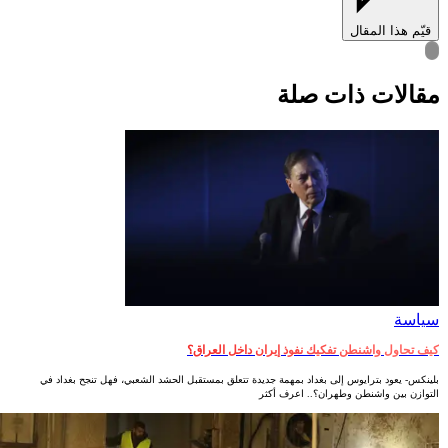
قيّم هذا المقال
قالات ذات صلة
سياسة
كيف تحاول واشنطن تفكيك نفوذ إيران داخل العراق؟
بلينكس- يعود بترايوس إلى بغداد بمهمة جديدة تتعلق بمستقبل الحشد الشعبي، فهل تنجح بغداد في
التوازن بين واشنطن وطهران؟.. اعرف أكثر