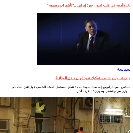
ثغرة أمنية في قلب لندن.. نفوذ إيراني بـ"تأشيرات رسمية"
سياسة
كيف تحاول واشنطن تفكيك نفوذ إيران داخل العراق؟
بلينكس- يعود بترايوس إلى بغداد بمهمة جديدة تتعلق بمستقبل الحشد الشعبي، فهل تنجح بغداد في
التوازن بين واشنطن وطهران؟.. اعرف أكثر