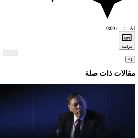
0:00 / —:—
AI
مزامنة
×
1
مقالات ذات صلة