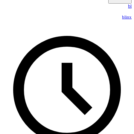
b
blin