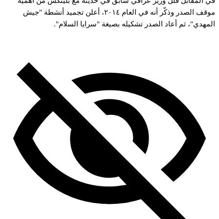
ي
المقابل
قلّل
وزير
عراقي
سابق
في
حديثه
مع
بلينكس
من
أهمية
وقف
الصدر
وذكّر
أنه
في
العام
٢٠١٤،
أعلن
تجميد
أنشطة
"جيش
لمهدي"،
ثم
أعاد
الصدر
تشكيله
بصيغة
"سرايا
السلام".