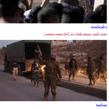
دبلوماسية‎
مقتدى الصدر مستعد للحوار مع "أبناء عيسى وموسى"
سياسة