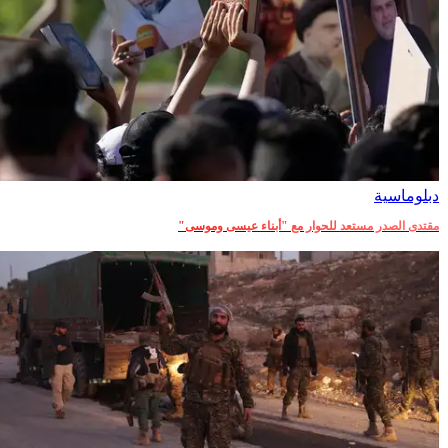
دبلوماسية‎
مقتدى الصدر مستعد للحوار مع "أبناء عيسى وموسى"