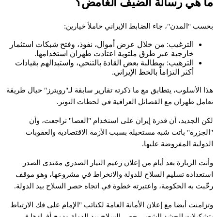
ا
هي
رسالة
الضيف
الغامض؟
حسب
"المدن"،
جاء
الضابط
الإيراني
حاملاً
خيارين:
الترغيب:
من
خلال
عرض
أموال،
نفوذ،
وفتح
شبكات
استثمار
خارجية
عبر
طرق
ملتوية
اعتادت
طهران
استخدامها.
الترهيب:
بمطالبة
بعض
القادة
بالتنحي،
واستبدالهم
بقيادات
أكثر
التزاماً
بالخط
الإيراني.
ذا
الأسلوب،
يتطابق
مع
ما
ذكرته
تقارير
سابقة
لـ"رويترز"
حيال
طريقة
عامل
طهران
مع
الفصائل
العراقية
في
لحظات
التوتر.
كن
الجديد،
أن
قدرة
إيران
على
استخدام
"العصا"
تراجعت،
وأن
الجزرة"
باتت
شبه
مستحيلة
بسبب
الأزمة
الاقتصادية
والعقوبات
لدولية
المفروضة
عليها.
أتت
الزيارة
بعد
أيام
من
إعلان
زعيم
التيار
الصدري
مقتدى
الصدر
ستعداده
تسليم
السلاح
للدولة
والانخراط
في
مشروعها،
وهو
موقف
حّبت
به
الحكومة،
واعتبرته
خطوة
في
اتجاه
حصر
السلاح
بيد
الدولة.
تزامنت
أيضا
مع
إعلان
الأمانة
العامة
لكتائب
"الإمام
علي
فك
الارتباط
تشكيلات
الحشد
الشعبي
حصر
السلاح
بيد
الدولة
ودمج
أفرادها
في