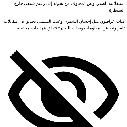
ستقلالية
الصدر،
وعن
"مخاوف
من
تحوله
إلى
زعيم
شيعي
خارج
لسيطرة".
تّاب
عراقيون
مثل
إحسان
الشمري
وغيث
التميمي
تحدثوا
في
مقابلات
لفزيونية
عن
"معلومات
وصلت
للصدر"
تتعلق
بتهديدات
محتملة.