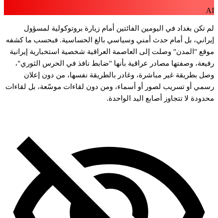
A
م
تكن
بغداد
في
اليومين
الفائتين
أمام
زيارة
بروتوكولية
لمسؤول
يراني،
بل
أمام
حدث
أمني
وسياسي
بالغ
الحساسية.
فبحسب
ما
كشفه
وقع
"المدن"
وصلت
إلى
العاصمة
العراقية
شخصية
استخبارية
إيرانية
فيعة،
وصفتها
مصادر
عراقية
بأنها
"ضابط
نافذ
في
الحرس
الثوري"،
صل
بطريقة
غير
مباشرة،
وغادر
بالطريقة
نفسها،
من
دون
إعلان
سمي
أو
تسريب
لصور
أو
أسماء،
ومن
دون
لقاءات
موسّعة،
بل
لقاءات
حدودة
لا
تتجاوز
أصابع
اليد
الواحدة.