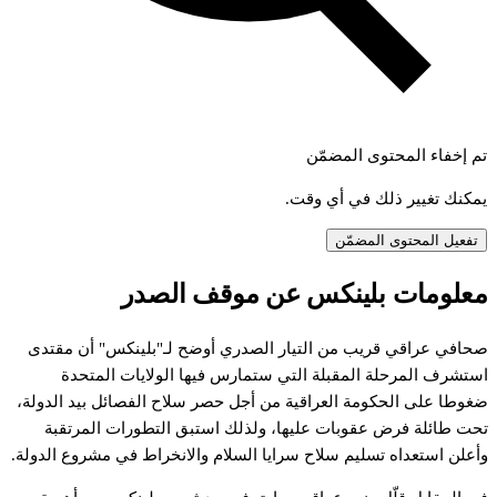
تم إخفاء المحتوى المضمّن
يمكنك تغيير ذلك في أي وقت.
تفعيل المحتوى المضمّن
علومات
بلينكس
عن
موقف
الصدر
حافي
عراقي
قريب
من
التيار
الصدري
أوضح
لـ"بلينكس"
أن
مقتدى
ستشرف
المرحلة
المقبلة
التي
ستمارس
فيها
الولايات
المتحدة
غوطا
على
الحكومة
العراقية
من
أجل
حصر
سلاح
الفصائل
بيد
الدولة،
حت
طائلة
فرض
عقوبات
عليها،
ولذلك
استبق
التطورات
المرتقبة
أعلن
استعداه
تسليم
سلاح
سرايا
السلام
والانخراط
في
مشروع
الدولة.