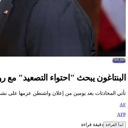
سياسة
البنتاغون يبحث "احتواء التصعيد" مع ر
تأتي المحادثات بعد يومين من إعلان واشنطن عزمها على نشر ص
AF
AFP
دقيقة قراءة
ابدأ القراءة