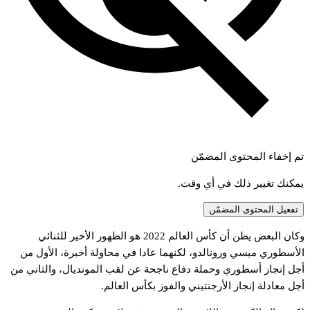
تم إخفاء المحتوى المضمّن
يمكنك تغيير ذلك في أي وقت.
تفعيل المحتوى المضمّن
كان
البعض
يظن
أن
كأس
العالم
2022
هو
الظهور
الأخير
للثنائي
لأسطوري
ميسي
ورونالدو،
لكنهما
عادا
في
محاولة
أخيرة،
الأول
من
جل
إنجاز
أسطوري
وحملة
دفاع
ناجحة
عن
لقب
المونديال،
والثاني
من
جل
معادلة
إنجاز
الأرجنتيني
والفوز
بكأس
العالم.