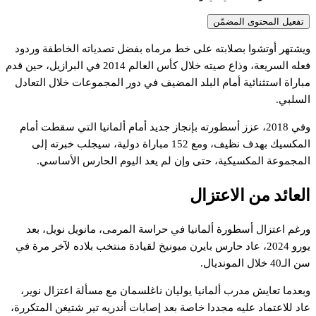
تفعيل المحتوى المضمّن
يشتهر
أوتشوا
بصلابته
على
خط
مرماه
بفضل
تصدياته
الخاطفة
وردود
عله
السريعة،
وذاع
صيته
خلال
كأس
العالم
2014
في
البرازيل،
حين
قدم
باراة
استثنائية
أمام
البلد
المضيف
في
دور
المجموعات
خلال
التعادل
لسلبي.
في
2018،
عزز
أسطورته
بإنجاز
جديد
أمام
ألمانيا
التي
سقطت
أمام
لمكسيك
بهدف
نظيف،
ومع
152
مباراة
دولية،
سيجلب
خبرته
إلى
لمجموعة
المكسيكية،
حتى
وإن
لم
يعد
اليوم
الحارس
الأساسي.
لعائد
من
الاعتزال
رغم
اعتزال
أسطورة
ألمانيا
في
حراسة
المرمى،
مانويل
نويل،
بعد
ورو
2024،
عاد
حارس
بايرن
ميونيخ
لقيادة
منتخب
بلاده
لآخر
مرة
في
ن
الـ40
خلال
المونديال.
بعدما
تعايش
مدرب
ألمانيا
يوليان
ناغلسمان
مع
مسألة
اعتزال
نوير،
اد
للاعتماد
عليه
مجددا
خاصة
بعد
إصابات
أندريه
تير
شتيغن
المتكررة،