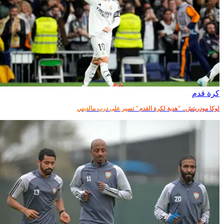
كرة قدم
لوكا مودريتش.. "هدية لكرة القدم" تسير على درب مالديني