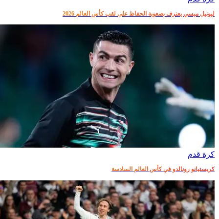
ليونيل ميسي يعترف بصعوبة الحفاظ على لقب كأس العالم 2026
كرة قدم
كريستيانو رونالدو في كأس العالم السادسة