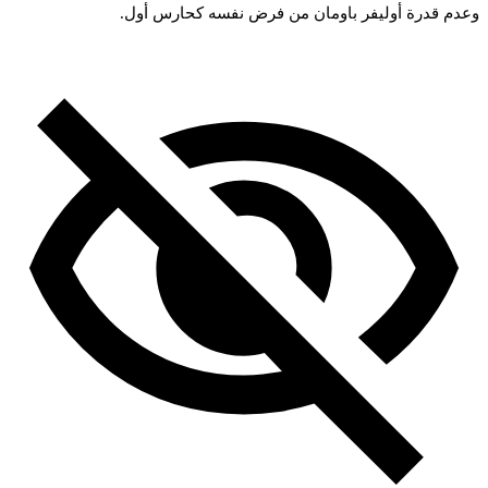
عدم
قدرة
أوليفر
باومان
من
فرض
نفسه
كحارس
أول.