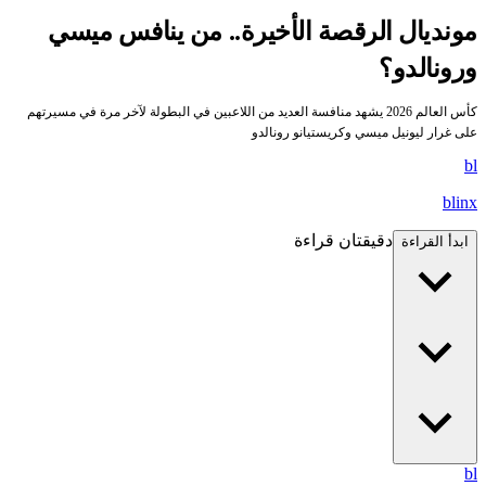
ونديال الرقصة الأخيرة.. من ينافس ميسي
رونالدو؟
كأس العالم 2026 يشهد منافسة العديد من اللاعبين في البطولة لآخر مرة في مسيرتهم
لى غرار ليونيل ميسي وكريستيانو رونالدو
b
blin
دقيقتان قراءة
ابدأ القراءة
b