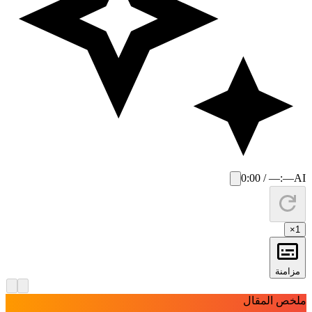
0:00 / —:—
AI
×
1
مزامنة
لخص المقال