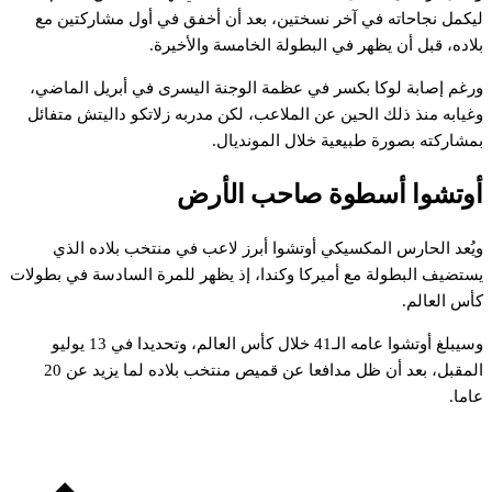
يكمل
نجاحاته
في
آخر
نسختين،
بعد
أن
أخفق
في
أول
مشاركتين
مع
لاده،
قبل
أن
يظهر
في
البطولة
الخامسة
والأخيرة.
رغم
إصابة
لوكا
بكسر
في
عظمة
الوجنة
اليسرى
في
أبريل
الماضي،
غيابه
منذ
ذلك
الحين
عن
الملاعب،
لكن
مدربه
زلاتكو
داليتش
متفائل
مشاركته
بصورة
طبيعية
خلال
المونديال.
وتشوا
أسطوة
صاحب
الأرض
يُعد
الحارس
المكسيكي
أوتشوا
أبرز
لاعب
في
منتخب
بلاده
الذي
ستضيف
البطولة
مع
أميركا
وكندا،
إذ
يظهر
للمرة
السادسة
في
بطولات
أس
العالم.
سيبلغ
أوتشوا
عامه
الـ41
خلال
كأس
العالم،
وتحديدا
في
13
يوليو
لمقبل،
بعد
أن
ظل
مدافعا
عن
قميص
منتخب
بلاده
لما
يزيد
عن
20
اما.