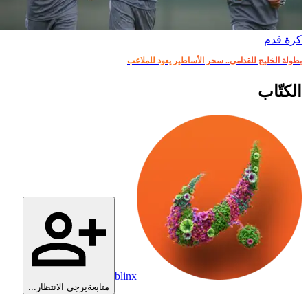
كرة قدم
بطولة الخليج للقدامى.. سحر الأساطير يعود للملاعب
الكتّاب
blinx
متابعة
يرجى الانتظار...