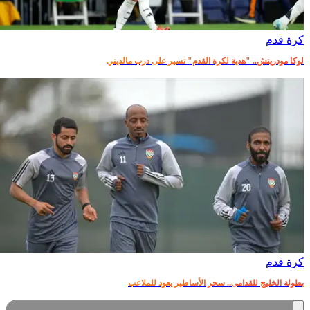
كرة قدم
لوكا مودريتش.. "هدية لكرة القدم" تسير على درب مالديني
كرة قدم
بطولة الخليج للقدامى.. سحر الأساطير يعود للملاعب