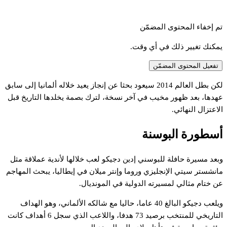
تم إخفاء المحتوى المضمّن
يمكنك تغيير ذلك في أي وقت.
تفعيل المحتوى المضمّن
كن
بطل
العالم
2014
سيعود
بحثا
عن
إنجاز
يعيد
خلاله
ألمانيا
إلى
سابق
هدها،
بعد
ظهور
مخيب
في
آخر
نسخة،
لترك
بصمة
يخلدها
التاريخ
قبل
لاعتزال
النهائي.
سطورة
البوسنة
بعد
مسيرة
حافلة
للبوسني
إدين
دجيكو
لعب
خلالها
لأندية
عملاقة
مثل
انشستر
سيتي
الإنجليزي
وروما
وإنتر
ميلان
في
إيطاليا،
يبحث
المهاجم
ن
ختام
مثالي
لمسيرته
الدولية
في
المونديال.
يلعب
دجيكو
البالغ
40
عاما،
حاليا
مع
شالكه
الألماني،
وهو
الهداف
لتاريخي
للمنتخب
برصيد
73
هدفا،
واللاعب
الذي
سجل
6
أهداف
كانت