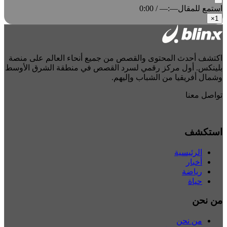
استمع للمقال
0:00 / —:—
×
1
اكتشف أحدث المحتوى والقصص من جميع أنحاء العالم على منصة
بلينكس. أول مركز رقمي لسرد القصص في منطقة الشرق الأوسط
وشمال أفريقيا من الشباب وإليهم.
تواصل معنا
استكشف
الرئيسية
أخبار
رياضة
حياة
من نحن
من نحن