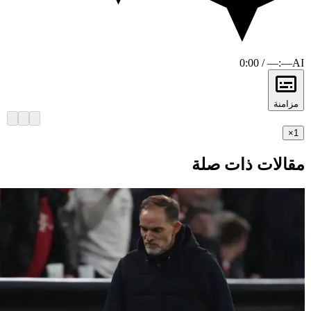
0:00 / —:—
AI
مزامنة
×
1
مقالات ذات صلة