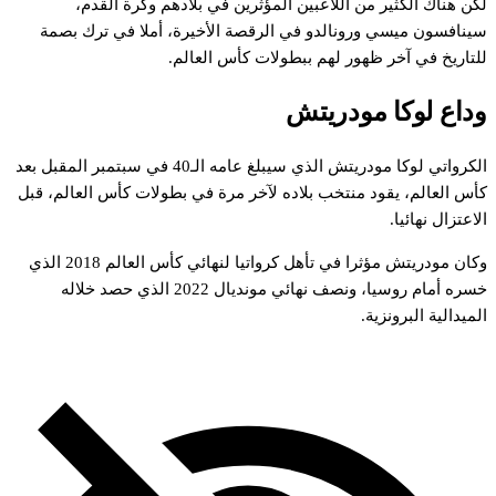
كن
هناك
الكثير
من
اللاعبين
المؤثرين
في
بلادهم
وكرة
القدم،
ينافسون
ميسي
ورونالدو
في
الرقصة
الأخيرة،
أملا
في
ترك
بصمة
لتاريخ
في
آخر
ظهور
لهم
ببطولات
كأس
العالم.
داع
لوكا
مودريتش
لكرواتي
لوكا
مودريتش
الذي
سيبلغ
عامه
الـ40
في
سبتمبر
المقبل
بعد
أس
العالم،
يقود
منتخب
بلاده
لآخر
مرة
في
بطولات
كأس
العالم،
قبل
لاعتزال
نهائيا.
كان
مودريتش
مؤثرا
في
تأهل
كرواتيا
لنهائي
كأس
العالم
2018
الذي
سره
أمام
روسيا،
ونصف
نهائي
مونديال
2022
الذي
حصد
خلاله
لميدالية
البرونزية.