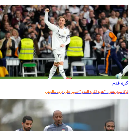
كرة قدم
لوكا مودريتش.. "هدية لكرة القدم" تسير على درب مالديني