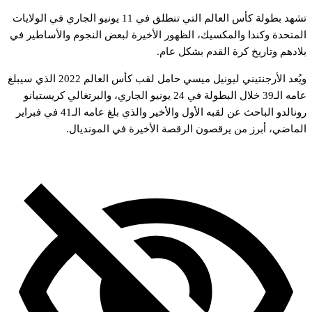
شهد
بطولة
كأس
العالم
التي
تنطلق
في
11
يونيو
الجاري
في
الولايات
لمتحدة
وكندا
والمكسيك،
الظهور
الأخيرة
لبعض
النجوم
والأساطير
في
لادهم
وتاريخ
كرة
القدم
بشكل
عام.
يُعد
الأرجنتيني
ليونيل
ميسي
حامل
لقب
كأس
العالم
2022
الذي
سيبلغ
امه
الـ39
خلال
البطولة
في
24
يونيو
الجاري،
والبرتغالي
كريستيانو
ونالدو
الباحث
عن
لقبه
الأول
والأخير
والذي
بلغ
عامه
الـ41
في
فبراير
لماضي،
أبرز
من
يرقصون
الرقصة
الأخيرة
في
المونديال.