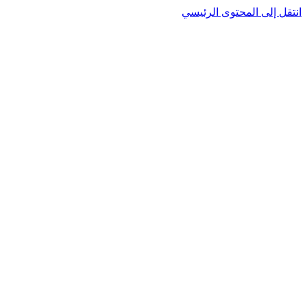
نتقل إلى المحتوى الرئيسي