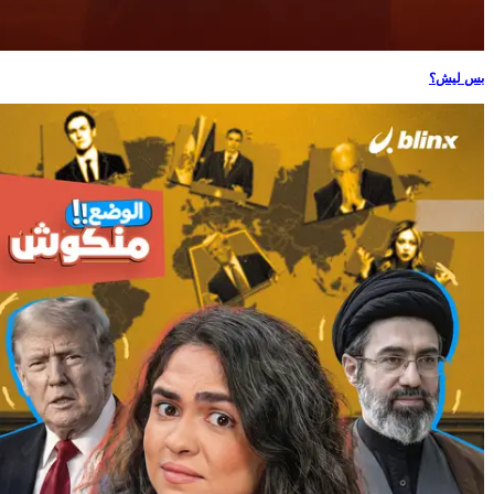
بس ليش؟