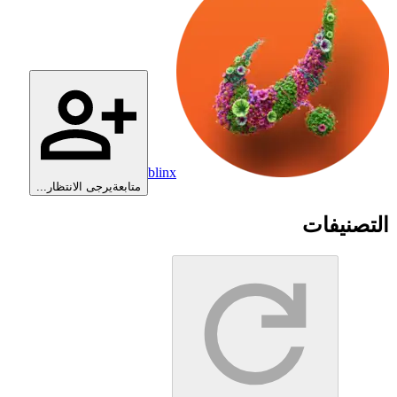
blinx
متابعة
يرجى الانتظار...
التصنيفات