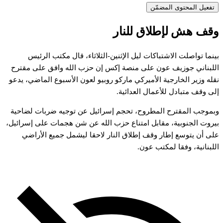
تفعيل المحتوى المضمّن
قف
هش
لإطلاق
للنار
ينما
تواصلت
الاشتباكات
ليل
الإثنين-الثلاثاء،
قال
مكتب
الرئيس
للبناني
جوزيف
عون
على
منصة
إكس
إن
حزب
الله
وافق
على
مقترح
قله
وزير
الخارجية
الأميركي
ماركو
روبيو
لعون
الأسبوع
الماضي،
يدعو
لى
وقف
متبادل
للأعمال
العدائية.
بموجب
المقترح
المطروح،
تحجم
إسرائيل
عن
توجيه
ضربات
لضاحية
يروت
الجنوبية،
مقابل
امتناع
حزب
الله
عن
شن
هجمات
على
إسرائيل،
لى
أن
يتوسع
إطار
وقف
إطلاق
النار
لاحقا
ليشمل
جميع
الأراضي
للبنانية،
وفقا
لمكتب
عون.