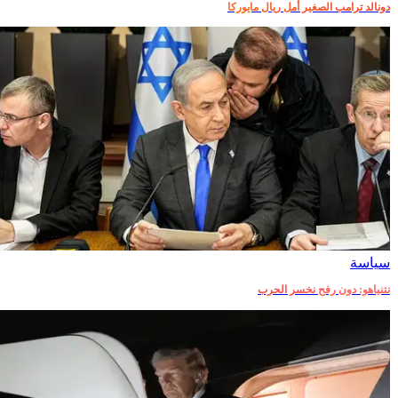
دونالد ترامب الصغير أمل ريال مايوركا
سياسة
نتنياهو: دون رفح نخسر الحرب