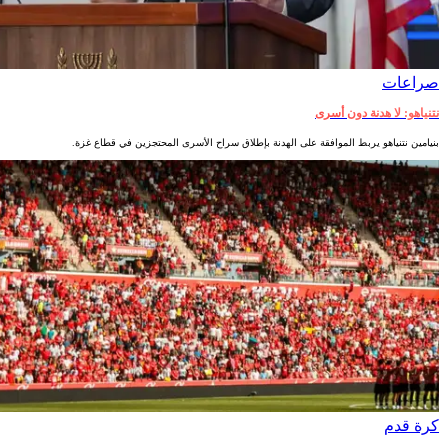
صراعات‎
نتنياهو: لا هدنة دون أسرى
بنيامين نتنياهو يربط الموافقة على الهدنة بإطلاق سراح الأسرى المحتجزين في قطاع غزة.
كرة قدم