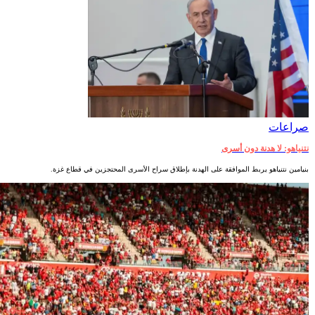
صراعات‎
نتنياهو: لا هدنة دون أسرى
بنيامين نتنياهو يربط الموافقة على الهدنة بإطلاق سراح الأسرى المحتجزين في قطاع غزة.