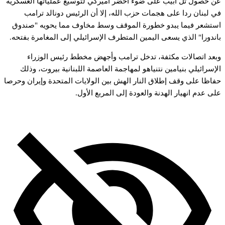
ن
حصول
تل
أبيب
على
ضوء
أخضر
أميركي
لتوسيع
عملياتها
العسكرية
ي
لبنان
ردا
على
هجمات
حزب
الله،
إلا
أن
الرئيس
دونالد
ترامب
ستشعر
فيما
يبدو
خطورة
الموقف
وسط
مخاوف
مما
يحويه
"صندوق
اندورا"
الذي
يسعى
اليمين
المتطرف
الإسرائيلي
إلى
المغامرة
بفتحه.
بعد
اتصالات
مكثفة،
تدخل
ترامب
وأجهض
مخطط
رئيس
الوزراء
لإسرائيلي
بنيامين
نتنياهو
لمهاجمة
العاصمة
اللبنانية
بيروت،
وذلك
فاظا
على
وقف
إطلاق
النار
الهش
بين
الولايات
المتحدة
وإيران
وحرصا
لى
عدم
انهيار
الهدنة
والعودة
إلى
المربع
الأول.