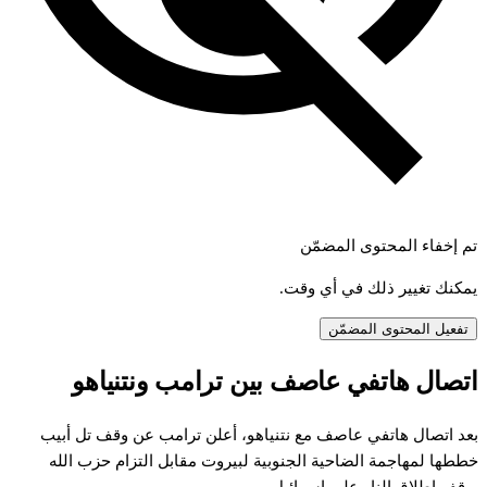
تم إخفاء المحتوى المضمّن
يمكنك تغيير ذلك في أي وقت.
تفعيل المحتوى المضمّن
تصال
هاتفي
عاصف
بين
ترامب
ونتنياهو
عد
اتصال
هاتفي
عاصف
مع
نتنياهو،
أعلن
ترامب
عن
وقف
تل
أبيب
ططها
لمهاجمة
الضاحية
الجنوبية
لبيروت
مقابل
التزام
حزب
الله
وقف
إطلاق
النار
على
إسرائيل.