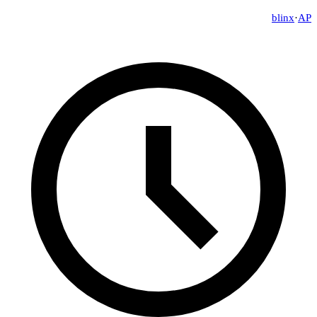
blinx
·
A