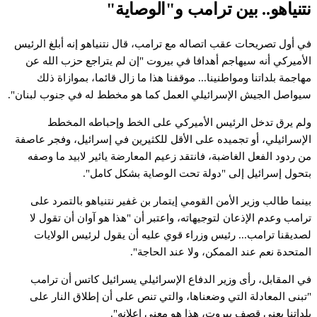
تنياهو..
بين
ترامب
و"الوصاية"
ي
أول
تصريحات
عقب
اتصاله
مع
ترامب،
قال
نتنياهو
إنه
أبلغ
الرئيس
لأميركي
أنه
سيهاجم
أهدافا
في
بيروت
"إن
لم
يتراجع
حزب
الله
عن
هاجمة
بلداتنا
ومواطنينا...
موقفنا
هذا
ما
زال
قائما،
بموازاة
ذلك
يواصل
الجيش
الإسرائيلي
العمل
كما
هو
مخطط
له
في
جنوب
لبنان".
لم
يرق
تدخل
الرئيس
الأميركي
على
الخط
وإحباطه
المخطط
لإسرائيلي،
أو
تجميده
على
الأقل
للكثيرين
في
إسرائيل،
وفجر
عاصفة
ن
ردود
الفعل
الغاضبة،
فانتقد
زعيم
المعارضة
يائير
لابيد
ما
وصفه
تحول
إسرائيل
إلى
"دولة
تحت
الوصاية
بشكل
كامل".
ينما
طالب
وزير
الأمن
القومي
إيتمار
بن
غفير
نتنياهو
بالتمرد
على
رامب
وعدم
الإذعان
لتوجيهاته،
واعتبر
أن
"هذا
هو
آوان
أن
تقول
لا
صديقنا
ترامب...
رئيس
وزراء
قوي
عليه
أن
يقول
لرئيس
الولايات
لمتحدة
نعم
عند
الممكن،
ولا
عند
الحاجة".
ي
المقابل،
رأى
وزير
الدفاع
الإسرائيلي
يسرائيل
كاتس
أن
ترامب
تبنى
المعادلة
التي
وضعناها،
والتي
تنص
على
أن
إطلاق
النار
على
لداتنا
يعني
قصف
بيروت،
هذا
هو
معنى
إعلانه".