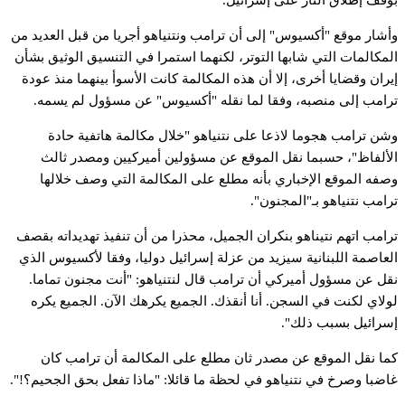
أشار
موقع
"أكسيوس"
إلى
أن
ترامب
ونتنياهو
أجريا
من
قبل
العديد
من
لمكالمات
التي
شابها
التوتر،
لكنهما
استمرا
في
التنسيق
الوثيق
بشأن
يران
وقضايا
أخرى،
إلا
أن
هذه
المكالمة
كانت
الأسوأ
بينهما
منذ
عودة
رامب
إلى
منصبه،
وفقا
لما
نقله
"أكسيوس"
عن
مسؤول
لم
يسمه.
شن
ترامب
هجوما
لاذعا
على
نتنياهو
"خلال
مكالمة
هاتفية
حادة
لألفاظ"،
حسبما
نقل
الموقع
عن
مسؤولين
أميركيين
ومصدر
ثالث
صفه
الموقع
الإخباري
بأنه
مطلع
على
المكالمة
التي
وصف
خلالها
رامب
نتنياهو
بـ"المجنون".
رامب
اتهم
نتيناهو
بنكران
الجميل،
محذرا
من
أن
تنفيذ
تهديداته
بقصف
لعاصمة
اللبنانية
سيزيد
من
عزلة
إسرائيل
دوليا،
وفقا
لأكسيوس
الذي
قل
عن
مسؤول
أميركي
أن
ترامب
قال
لنتنياهو:
"أنت
مجنون
تماما.
ولاي
لكنت
في
السجن.
أنا
أنقذك.
الجميع
يكرهك
الآن.
الجميع
يكره
سرائيل
بسبب
ذلك".
ما
نقل
الموقع
عن
مصدر
ثان
مطلع
على
المكالمة
أن
ترامب
كان
اضبا
وصرخ
في
نتنياهو
في
لحظة
ما
قائلا:
"ماذا
تفعل
بحق
الجحيم؟!".