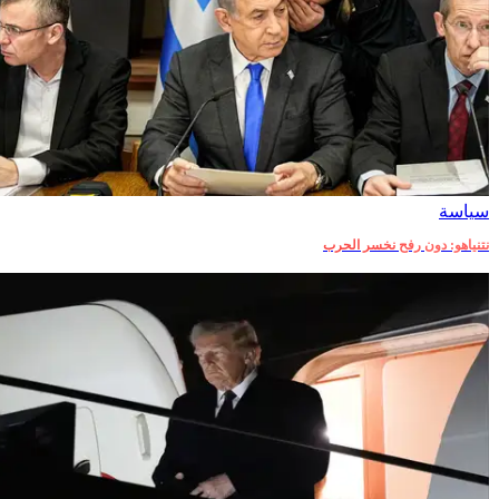
سياسة
نتنياهو: دون رفح نخسر الحرب