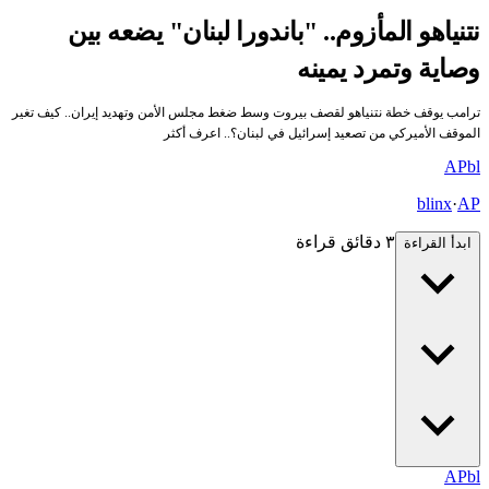
تنياهو المأزوم.. "باندورا لبنان" يضعه بين
صاية وتمرد يمينه
رامب يوقف خطة نتنياهو لقصف بيروت وسط ضغط مجلس الأمن وتهديد إيران.. كيف تغير
لموقف الأميركي من تصعيد إسرائيل في لبنان؟.. اعرف أكثر
AP
b
blinx
·
A
٣ دقائق قراءة
ابدأ القراءة
AP
b