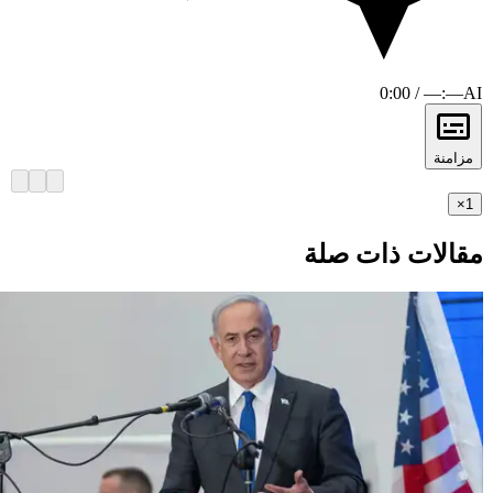
0:00 / —:—
AI
مزامنة
×
1
مقالات ذات صلة