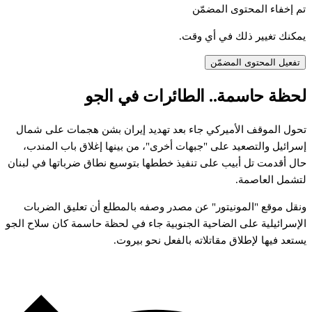
تم إخفاء المحتوى المضمّن
يمكنك تغيير ذلك في أي وقت.
تفعيل المحتوى المضمّن
حظة
حاسمة..
الطائرات
في
الجو
حول
الموقف
الأميركي
جاء
بعد
تهديد
إيران
بشن
هجمات
على
شمال
سرائيل
والتصعيد
على
"جبهات
أخرى"،
من
بينها
إغلاق
باب
المندب،
ال
أقدمت
تل
أبيب
على
تنفيذ
خططها
بتوسيع
نطاق
ضرباتها
في
لبنان
تشمل
العاصمة.
نقل
موقع
"المونيتور"
عن
مصدر
وصفه
بالمطلع
أن
تعليق
الضربات
لإسرائيلية
على
الضاحية
الجنوبية
جاء
في
لحظة
حاسمة
كان
سلاح
الجو
ستعد
فيها
لإطلاق
مقاتلاته
بالفعل
نحو
بيروت.