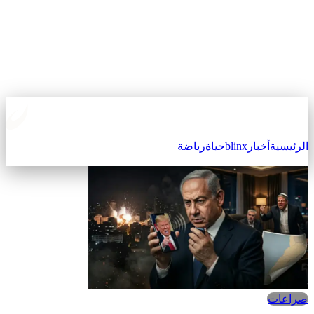
لرئيسية
أخبار
blinx
حياة
رياضة
صراعات‎