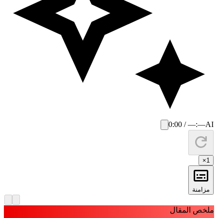
0:00 / —:—
AI
×
1
مزامنة
لخص المقال