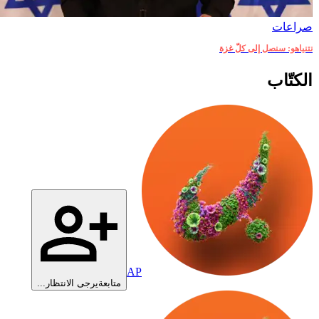
صراعات‎
نتنياهو: سنصل إلى كلّ غزة
الكتّاب
AP
متابعة
يرجى الانتظار...