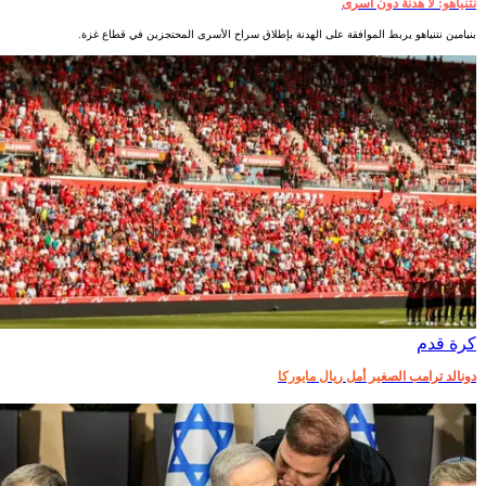
نتنياهو: لا هدنة دون أسرى
بنيامين نتنياهو يربط الموافقة على الهدنة بإطلاق سراح الأسرى المحتجزين في قطاع غزة.
كرة قدم
دونالد ترامب الصغير أمل ريال مايوركا