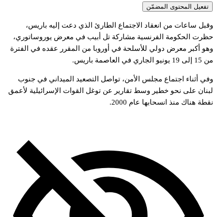
تفعيل المحتوى المضمّن
قبل
ساعات
من
انعقاد
الاجتماع
الطارئ
الذي
دعت
إليه
باريس،
ظرت
الحكومة
الفرنسية
مشاركة
تل
أبيب
في
معرض
يوروساتوري،
هو
أكبر
معرض
دولي
للأسلحة
في
أوروبا
من
المقرر
عقده
في
الفترة
ن
15
إلى
19
يونيو
الجاري
في
العاصمة
باريس.
في
أثناء
اجتماع
مجلس
الأمن،
تواصل
التصعيد
الميداني
في
جنوب
بنان
على
نحو
خطير
وسط
تقارير
عن
توغل
القوات
الإسرائيلية
لأعمق
قطة
هناك
منذ
انسحابها
عام
2000.