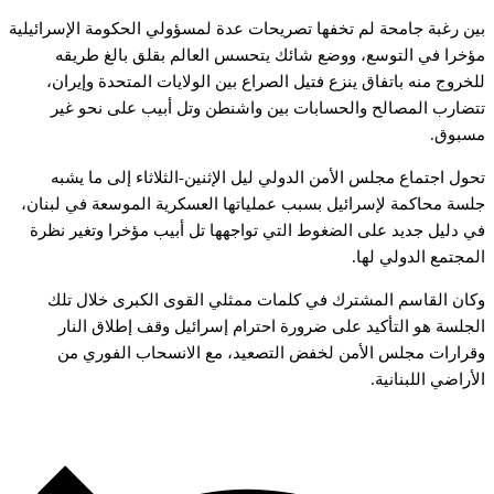
ين
رغبة
جامحة
لم
تخفها
تصريحات
عدة
لمسؤولي
الحكومة
الإسرائيلية
ؤخرا
في
التوسع،
ووضع
شائك
يتحسس
العالم
بقلق
بالغ
طريقه
لخروج
منه
باتفاق
ينزع
فتيل
الصراع
بين
الولايات
المتحدة
وإيران،
تضارب
المصالح
والحسابات
بين
واشنطن
وتل
أبيب
على
نحو
غير
سبوق.
حول
اجتماع
مجلس
الأمن
الدولي
ليل
الإثنين-الثلاثاء
إلى
ما
يشبه
لسة
محاكمة
لإسرائيل
بسبب
عملياتها
العسكرية
الموسعة
في
لبنان،
ي
دليل
جديد
على
الضغوط
التي
تواجهها
تل
أبيب
مؤخرا
وتغير
نظرة
لمجتمع
الدولي
لها.
كان
القاسم
المشترك
في
كلمات
ممثلي
القوى
الكبرى
خلال
تلك
لجلسة
هو
التأكيد
على
ضرورة
احترام
إسرائيل
وقف
إطلاق
النار
قرارات
مجلس
الأمن
لخفض
التصعيد،
مع
الانسحاب
الفوري
من
لأراضي
اللبنانية.