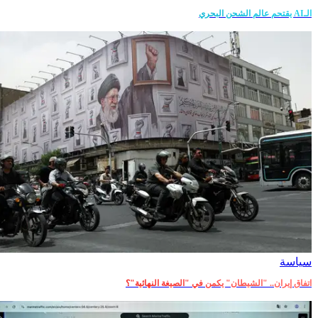
الـAI يقتحم عالم الشحن البحري
سياسة
اتفاق إيران.. "الشيطان" يكمن في "الصيغة النهائية"؟