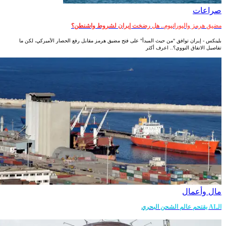
صراعات‎
مضيق هرمز واليورانيوم.. هل رضخت إيران لشروط واشنطن؟
بلينكس - إيران توافق "من حيث المبدأ" على فتح مضيق هرمز مقابل رفع الحصار الأميركي، لكن ما
تفاصيل الاتفاق النووي؟.. اعرف أكثر
مال وأعمال
الـAI يقتحم عالم الشحن البحري