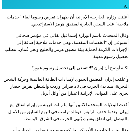
A
علنت
وزارة
الخارجية
الإيرانية
أن
طهران
تفرض
رسوما
لقاء
"خدمات
لاحية"
على
السفن
العابرة
لمضيق
هرمز
الاستراتيجي.
قال
المتحدث
باسم
الوزارة
إسماعيل
بقائي
في
مؤتمر
صحافي
سبوعي
إن
"الخدمات
المقدمة،
وهي
خدمات
ملاحية
إضافة
إلى
لإجراءات
اللازمة
لحماية
بيئة
مضيق
هرمز
والخليج
وبحر
عُمان،
تتطلب
حصيل
رسوم
معينة".
كنه
أوضح
أن
إيران
"لا
تسعى
إلى
تحصيل
رسوم
عبور".
أغلقت
إيران
المضيق
الحيوي
لإمدادات
الطاقة
العالمية
وحركة
الشحن
لبحرية،
منذ
بدء
الحرب
في
28
فبراير.
وردت
واشنطن
بفرض
حصار
حري
على
الموانئ
الإيرانية
اعتبارا
من
أوائل
أبريل.
كدت
الولايات
المتحدة
الاثنين
أنها
ما
زالت
قريبة
من
إبرام
اتفاق
مع
يران،
بعدما
خفف
الرئيس
دونالد
ترامب
في
اليوم
السابق
من
الآمال
التوصل
إلى
اتفاق
وشيك
يُنهي
الحرب
في
الشرق
الأوسط.
قال
وزير
الخارجية
الأميركي
ماركو
روبيو
من
نيودلهي
"لدينا،
برأيي،