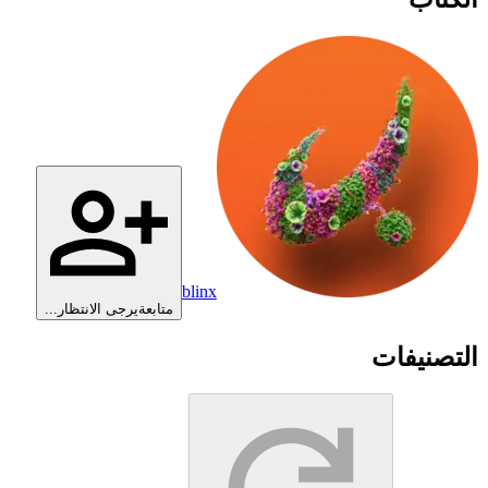
blinx
متابعة
يرجى الانتظار...
التصنيفات