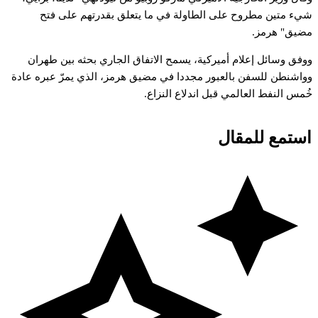
يء
متين
مطروح
على
الطاولة
في
ما
يتعلق
بقدرتهم
على
فتح
ضيق"
هرمز.
وفق
وسائل
إعلام
أميركية،
يسمح
الاتفاق
الجاري
بحثه
بين
طهران
واشنطن
للسفن
بالعبور
مجددا
في
مضيق
هرمز،
الذي
يمرّ
عبره
عادة
ُمس
النفط
العالمي
قبل
اندلاع
النزاع.
استمع للمقال