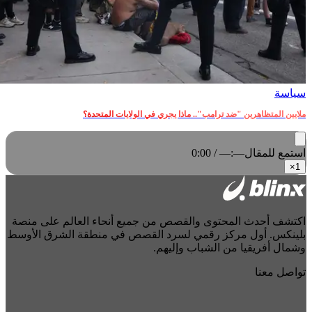
سياسة
ملايين المتظاهرين "ضد ترامب".. ماذا يجري في الولايات المتحدة؟
استمع للمقال
0:00 / —:—
×
1
اكتشف أحدث المحتوى والقصص من جميع أنحاء العالم على منصة
بلينكس. أول مركز رقمي لسرد القصص في منطقة الشرق الأوسط
وشمال أفريقيا من الشباب وإليهم.
تواصل معنا