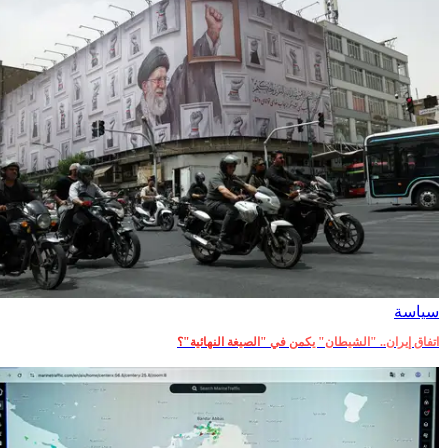
سياسة
اتفاق إيران.. "الشيطان" يكمن في "الصيغة النهائية"؟