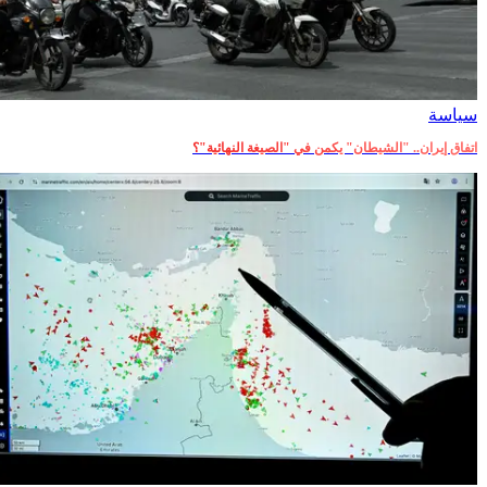
سياسة
اتفاق إيران.. "الشيطان" يكمن في "الصيغة النهائية"؟