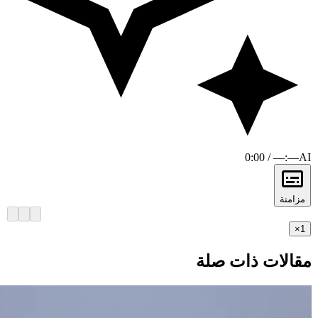
0:00 / —:—
AI
مزامنة
×
1
مقالات ذات صلة