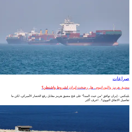
صراعات‎
مضيق هرمز واليورانيوم.. هل رضخت إيران لشروط واشنطن؟
بلينكس - إيران توافق "من حيث المبدأ" على فتح مضيق هرمز مقابل رفع الحصار الأميركي، لكن ما
تفاصيل الاتفاق النووي؟.. اعرف أكثر