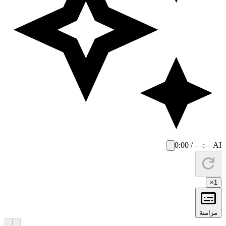
0:00 / —:—
AI
×
1
مزامنة