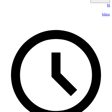
b
blin