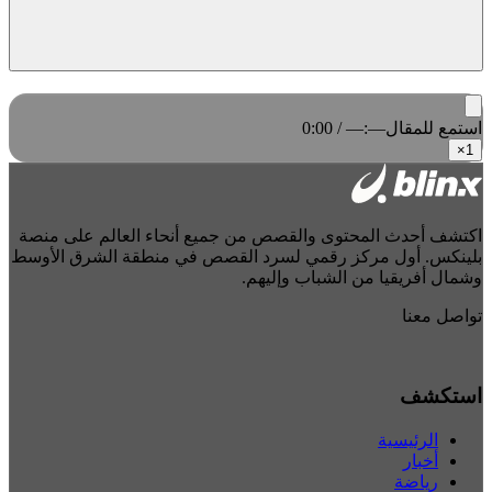
استمع للمقال
0:00 / —:—
×
1
اكتشف أحدث المحتوى والقصص من جميع أنحاء العالم على منصة
بلينكس. أول مركز رقمي لسرد القصص في منطقة الشرق الأوسط
وشمال أفريقيا من الشباب وإليهم.
تواصل معنا
استكشف
الرئيسية
أخبار
رياضة