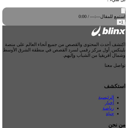
استمع للمقال
0:00 / —:—
×
1
اكتشف أحدث المحتوى والقصص من جميع أنحاء العالم على منصة
بلينكس. أول مركز رقمي لسرد القصص في منطقة الشرق الأوسط
وشمال أفريقيا من الشباب وإليهم.
تواصل معنا
استكشف
الرئيسية
أخبار
رياضة
حياة
من نحن