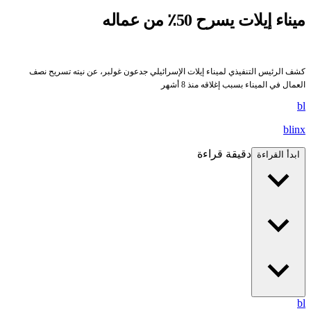
ميناء إيلات يسرح 50٪ من عماله
كشف الرئيس التنفيذي لميناء إيلات الإسرائيلي جدعون غولبر، عن نيته تسريح نصف
العمال في الميناء بسبب إغلاقه منذ 8 أشهر
bl
blinx
دقيقة قراءة
ابدأ القراءة
bl