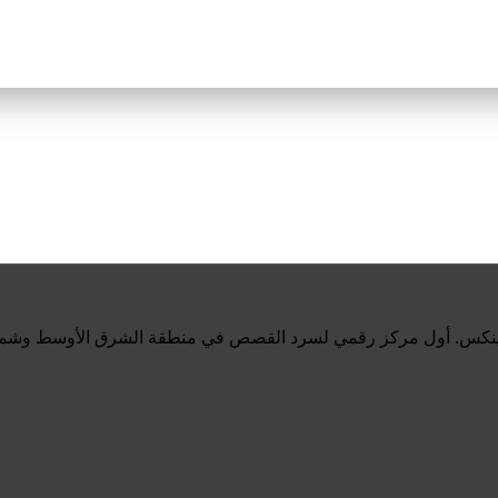
ينكس. أول مركز رقمي لسرد القصص في منطقة الشرق الأوسط وشمال 