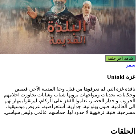
شاهد آخر حلقة
فر
زة Untold
افذة غزة التي لم تعرفوها من قبل. وجهٌ المدينة الآخر، قصص
حكايات، تحديات ومواجهات يرويها شباب وشابات تجاوزت احلامهم
لحروب و جدار الحصار، تعلموا القفز على الركام، ليرتقوا بمهاراتهم
لى العالمية. فنون بهلوانية، جدارية، استعراضية، عروض موسيقية،
سرحية، فنية، ترفيهية لا حدود لها. حماسهم عالمي وليس سياسي.
لحلقات