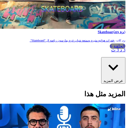
زة Skateboarders
حركات وقفزات هوائية مثيرة وممتعة شباب غزة يمارسون رياضة ال "Skateboard".
الحلقة 6
 د 3 ث
عرض المزيد
لمزيد مثل هذا