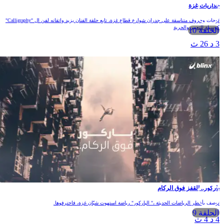
داريات غزة
لوحات وحروف متناسقة على جدران شوارع قطاع غزة، تابع حلقة الفنان يزيد واتقانه لفن ال "Calligraphy"
وسيلة للتعبير والحرية
الحلقة 10
 د 26 ث
اركور.. القفز فوق الركام
وصف بأخطر الرياضات الحديثة ،" الباركور" رياضة استهوت شبّان غزة، فاحترفوها.
الحلقة 9
 د 4 ث