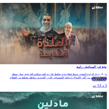
وابة غزة السياحية... زاوية
ا زال سوق الزاوية الشعبي وسط قطاع غزة يحافظ على عراقته ومكانته التاريخية، يمتاز بنمطه
لمعماري ويعتبر من أكثر الأسواق ازدحاما بالمتسوقين الذين يأمّونه من مناطق مختلفة من القطاع.
الحلقة 13
 د 53 ث