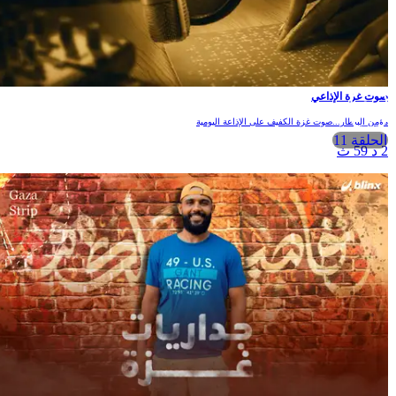
وت غزة الإذاعي
ؤمن البيطار...صوت غزة الكفيف على الإذاعة اليومية
الحلقة 11
 د 59 ث