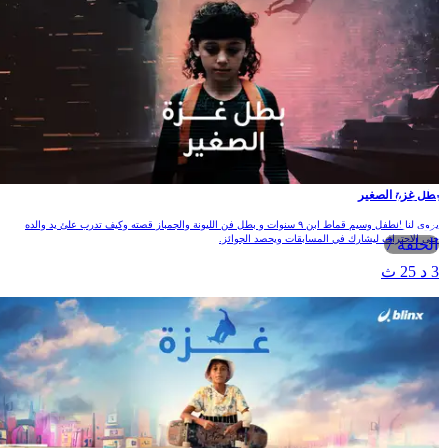
طل غزة الصغير
يروي لنا الطفل وسيم قماط ابن ٩ سنوات و بطل فن الليونة والجمباز قصته وكيف تدرب علئ يد والده
تى الاحتراف ليشارك في المسابقات ويحصد الجوائز.
الحلقة 7
 د 25 ث