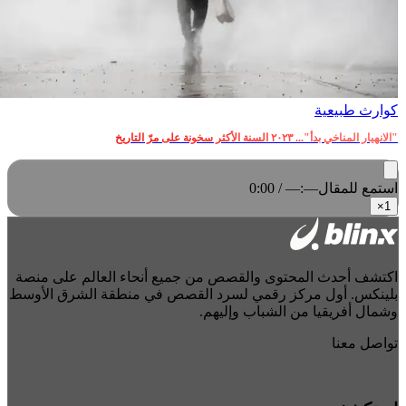
كوارث طبيعية
"الانهيار المناخي بدأ"... ٢٠٢٣ السنة الأكثر سخونة على مرّ التاريخ
استمع للمقال
0:00 / —:—
×
1
اكتشف أحدث المحتوى والقصص من جميع أنحاء العالم على منصة
بلينكس. أول مركز رقمي لسرد القصص في منطقة الشرق الأوسط
وشمال أفريقيا من الشباب وإليهم.
تواصل معنا