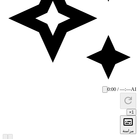
0:00 / —:—
AI
×
1
مزامنة