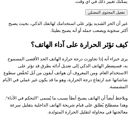
يمكنك تغيير ذلك في أي وقت.
تفعيل المحتوى المضمّن
ير
أن
الحر
الشديد
يؤثر
على
استخدامك
لهاتفك
الذكي،
بحيث
يصبح
كثر
سخونة
ويصعب
حمله
أو
أنه
يصبح
بطيئا.
يف
تؤثر
الحرارة
على
آداء
الهاتف؟
رى
خبراء
أنه
إذا
تجاوزت
درجة
حرارة
الهاتف
الحد
الأقصى
المسموح
ه،
فسيضطر
الهاتف
الذكي
إلى
تعديل
أدائه
بطرق
قد
تؤثر
على
لاستخدام
العام.
ومن
المعروف
أن
هواتف
آيفون
من
آبل
تُخفّض
سطوع
اشاتها
عند
ارتفاع
درجة
الحرارة،
وهو
ما
قد
يكون
غير
عملي
في
الأيام
لمشمسة.
يلاحظ
أيضاً
أن
الهاتف
يصبح
أبطأ
بسبب
ما
يُسمى
"التحكم
في
الأداء".
هذا
مصطلح
يُطلق
على
قيام
شريحة
الهاتف
الداخلية
بتقليل
سرعة
عالجتها
في
محاولة
لتقليل
الحرارة
المتولدة.