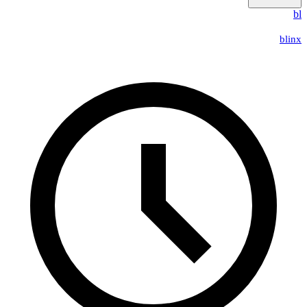
b
blin