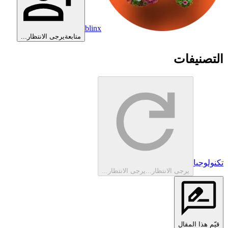
blinx
متابعة
يرجى الانتظار...
التصنيفات
تكنولوجيا
يرجى الانتظار...
يرجى الانتظار...
قيّم هذا المقال