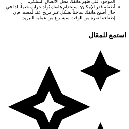
الموجود
على
ظهر
هاتفك
محل
الاتصال
السلكي.
أطفئه
قدر
الإمكان:
استخدام
هاتفك
يُولّد
حرارة
حتماً،
لذا
في
حال
أصبح
هاتفك
ساخناً
بشكل
غير
مريح
عند
لمسه،
فإن
إطفاءه
لفترة
من
الوقت
سيسرع
من
عملية
التبريد.
استمع للمقال