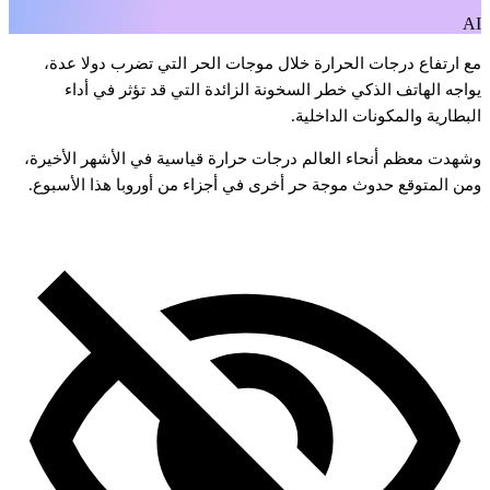
A
ع
ارتفاع
درجات
الحرارة
خلال
موجات
الحر
التي
تضرب
دولا
عدة،
واجه
الهاتف
الذكي
خطر
السخونة
الزائدة
التي
قد
تؤثر
في
أداء
لبطارية
والمكونات
الداخلية.
شهدت
معظم
أنحاء
العالم
درجات
حرارة
قياسية
في
الأشهر
الأخيرة،
من
المتوقع
حدوث
موجة
حر
أخرى
في
أجزاء
من
أوروبا
هذا
الأسبوع.