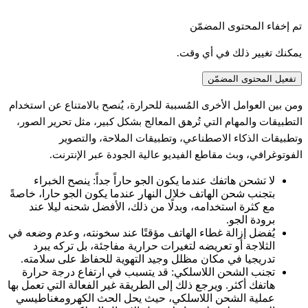
تم إخفاء المحتوى المضمّن
يمكنك تغيير ذلك في أي وقت.
تفعيل المحتوى المضمّن
من
بين
العوامل
الأخرى
المُسببة
للحرارة،
يُنصح
بالامتناع
عن
استخدام
لتطبيقات
والمهام
التي
تُرهق
المعالج
بشكل
كبير،
مثل
تحرير
الصور،
تطبيقات
الذكاء
الاصطناعي،
وتطبيقات
الملاحة،
والتصوير
لفوتوغرافي،
وبث
مقاطع
الفيديو
عالية
الجودة
عبر
الإنترنت.
لا
تشحن
هاتفك
عندما
يكون
الجو
حاراً
جداً:
ينصح
الخبراء
بتجنب
شحن
الهاتف
خلال
النهار
عندما
يكون
الجو
حارا،
خاصةً
مع
كثرة
استخدامه،
وبدلًا
من
ذلك،
الأفضل
شحنه
ليلا
عند
برودة
الجو.
يُفضل
إزالة
غطاء
الهاتف
مؤقتًا
عند
سخونته،
وعدم
وضعه
في
الثلاجة
أو
تعريضه
لتغيرات
حرارية
مفاجئة،
بل
تركه
يبرد
تدريجيا
في
مكان
مظلل
وجيد
التهوية
للحفاظ
على
سلامته.
تجنب
الشحن
اللاسلكي:
قد
يتسبب
في
ارتفاع
درجة
حرارة
هاتفك
أكثر.
ويرجع
ذلك
إلى
الطريقة
غير
الفعالة
التي
تعمل
بها
عملية
الشحن
اللاسلكي،
حيث
يحل
الحث
الكهرومغناطيسي