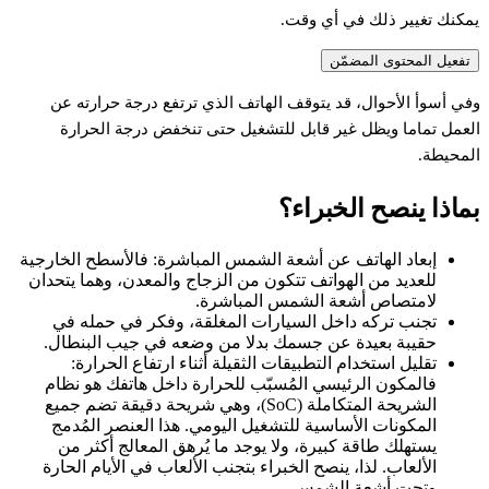
يمكنك تغيير ذلك في أي وقت.
تفعيل المحتوى المضمّن
في
أسوأ
الأحوال،
قد
يتوقف
الهاتف
الذي
ترتفع
درجة
حرارته
عن
لعمل
تماما
ويظل
غير
قابل
للتشغيل
حتى
تنخفض
درجة
الحرارة
لمحيطة.
ماذا
ينصح
الخبراء؟
إبعاد
الهاتف
عن
أشعة
الشمس
المباشرة:
فالأسطح
الخارجية
للعديد
من
الهواتف
تتكون
من
الزجاج
والمعدن،
وهما
يتحدان
لامتصاص
أشعة
الشمس
المباشرة.
تجنب
تركه
داخل
السيارات
المغلقة،
وفكر
في
حمله
في
حقيبة
بعيدة
عن
جسمك
بدلا
من
وضعه
في
جيب
البنطال.
تقليل
استخدام
التطبيقات
الثقيلة
أثناء
ارتفاع
الحرارة:
فالمكون
الرئيسي
المُسبّب
للحرارة
داخل
هاتفك
هو
نظام
الشريحة
المتكاملة
(SoC)،
وهي
شريحة
دقيقة
تضم
جميع
المكونات
الأساسية
للتشغيل
اليومي.
هذا
العنصر
المُدمج
يستهلك
طاقة
كبيرة،
ولا
يوجد
ما
يُرهق
المعالج
أكثر
من
الألعاب.
لذا،
ينصح
الخبراء
بتجنب
الألعاب
في
الأيام
الحارة
وتحت
أشعة
الشمس.