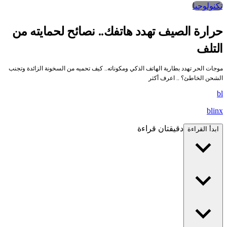
تكنولوجيا
رارة الصيف تهدد هاتفك.. نصائح لحمايته من
لتلف
وجات الحر تهدد بطارية الهاتف الذكي ومكوناته.. كيف تحميه من السخونة الزائدة وتجنب
لشحن الخاطئ؟ .. اعرف أكثر
b
blin
دقيقتان قراءة
ابدأ القراءة