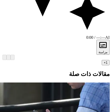
0:00 / —:—
AI
مزامنة
×
1
مقالات ذات صلة