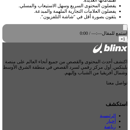
اهتماماتها العديدة.
يفضلون المحتوى السريع وسهل الاستيعاب والمسلي.
يفضلون العلامات التجارية الملهمة والمبدعة.
يثقون بصورة أقل في "شاشة التلفزيون".
استمع للمقال
0:00 / —:—
×
1
اكتشف أحدث المحتوى والقصص من جميع أنحاء العالم على منصة
بلينكس. أول مركز رقمي لسرد القصص في منطقة الشرق الأوسط
وشمال أفريقيا من الشباب وإليهم.
تواصل معنا
استكشف
الرئيسية
أخبار
رياضة