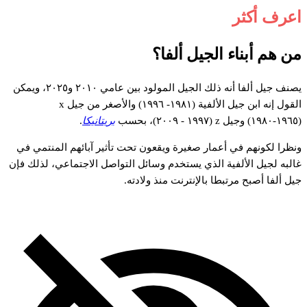
اعرف أكثر
من هم أبناء الجيل ألفا؟
يصنف جيل ألفا أنه ذلك الجيل المولود بين عامي ٢٠١٠ و٢٠٢٥، ويمكن
القول إنه ابن جيل الألفية (١٩٨١- ١٩٩٦) والأصغر من جيل x
(١٩٦٥-١٩٨٠) وجيل z (١٩٩٧ - ٢٠٠٩)، بحسب
بريتانيكا
.
ونظرا لكونهم في أعمار صغيرة ويقعون تحت تأثير آبائهم المنتمي في
غالبه لجيل الألفية الذي يستخدم وسائل التواصل الاجتماعي، لذلك فإن
جيل ألفا أصبح مرتبطا بالإنترنت منذ ولادته.