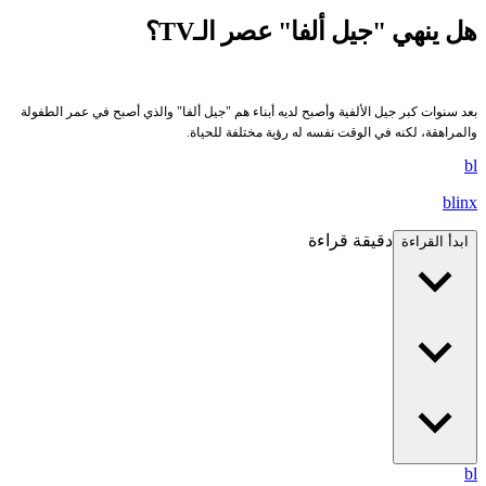
هل ينهي "جيل ألفا" عصر الـTV؟
بعد سنوات كبر جيل الألفية وأصبح لديه أبناء هم "جيل ألفا" والذي أصبح في عمر الطفولة
والمراهقة، لكنه في الوقت نفسه له رؤية مختلفة للحياة.
bl
blinx
دقيقة قراءة
ابدأ القراءة
bl