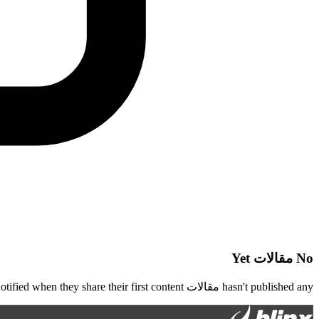
No
مقالات
Yet
hasn't published any
مقالات
yet. Follow them to be notified when they share their first content!