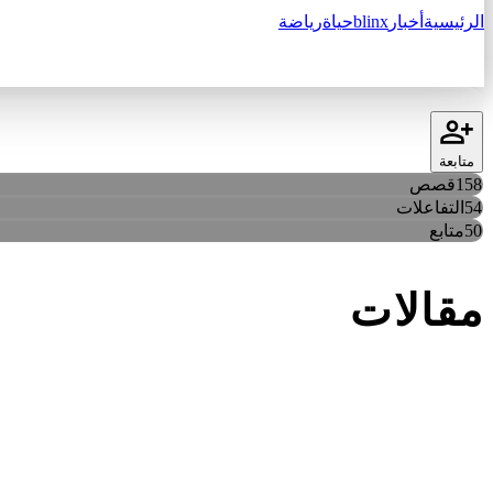
الرئيسية
أخبار
blinx
حياة
رياضة
متابعة
158
قصص
54
التفاعلات
50
متابع
مقالات