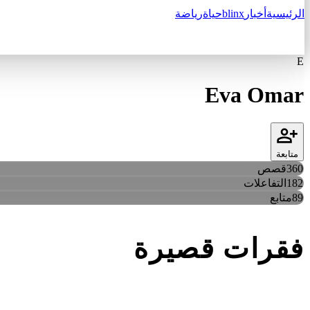
الرئيسية
أخبار
blinx
حياة
رياضة
E
Eva Omar
متابعة
360
قصص
182
التفاعلات
89
متابع
فقرات قصيرة