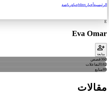
الرئيسية
أخبار
blinx
حياة
رياضة
E
Eva Omar
متابعة
360
قصص
182
التفاعلات
89
متابع
مقالات