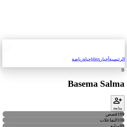
الرئيسية
أخبار
blinx
حياة
رياضة
B
Basema Salma
متابعة
189
قصص
106
التفاعلات
89
متابع