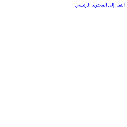
انتقل إلى المحتوى الرئيسي