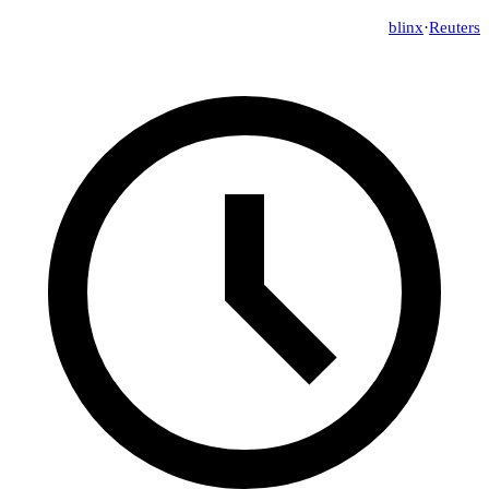
blinx
·
Reuters