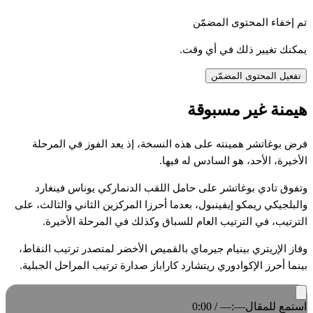
تم إخفاء المحتوى المضمّن
يمكنك تغيير ذلك في أي وقت.
تفعيل المحتوى المضمّن
هيمنة غير مسبوقة
فرض بوغاتشر همينته على هذه النسخة، إذ يعد الفوز في المرحلة
الأخيرة، الأحد، هو السادس له فيها.
وتفوق تادي بوغاتشر على حامل اللقب الدنماركي يوناس فينغارد
والبلجيكي ريمكو إيفينبول، بعدما أحرزا المركزين الثاني والثالث، على
الترتيب، في الترتيب العام للسباق وكذلك في المرحلة الأخيرة.
وفاز الإريتري بينيام جيرماي بالقميص الأخضر لمتصدر ترتيب النقاط،
بينما أحرز الإكوادوري ريتشارد كاراباز صدارة ترتيب المراحل الجبلية.
استمع للمقال
0:00 / —:—