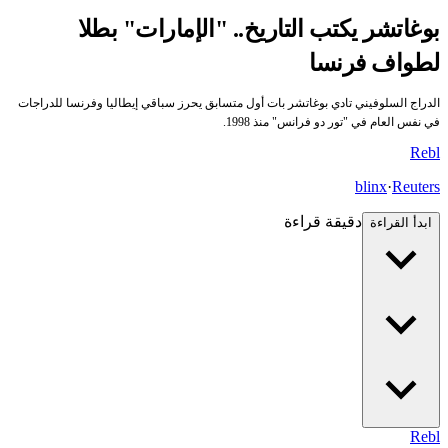
بوغاتشر يكتب التاريخ.. "الإمارات" بطلا
لطواف فرنسا
الدراج السلوفيني تادي بوغاتشر بات أول متسابق يحرز سباقي إيطاليا وفرنسا للدراجات
في نفس العام في "تور دو فرانس" منذ 1998.
Re
bl
blinx
·
Reuters
دقيقة قراءة
ابدأ القراءة
Re
bl