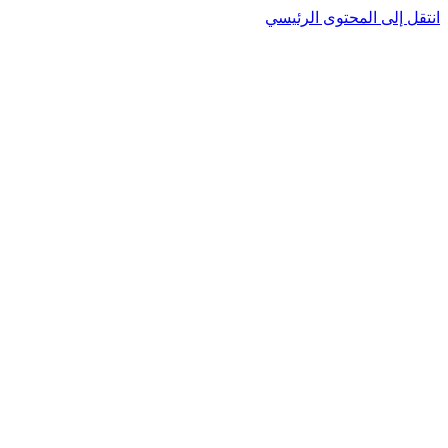
انتقل إلى المحتوى الرئيسي