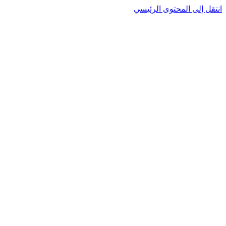
نتقل إلى المحتوى الرئيسي